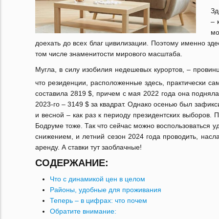
Зд
– 
мо
доехать до всех благ цивилизации. Поэтому именно зд
том числе знаменитости мирового масштаба.
Мугла, в силу изобилия недешевых курортов, – провинц
что резиденции, расположенные здесь, практически са
составила 2819 $, причем с мая 2022 года она подняла
2023-го – 3149 $ за квадрат. Однако осенью был зафик
и весной – как раз к периоду президентских выборов. 
Бодруме тоже. Так что сейчас можно воспользоваться 
снижением, и летний сезон 2024 года проводить, насл
аренду. А ставки тут заоблачные!
СОДЕРЖАНИЕ:
Что с динамикой цен в целом
Районы, удобные для проживания
Теперь – в цифрах: что почем
Обратите внимание: