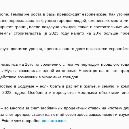
опе. Темпы же роста в разы превосходят европейские. Как уточн
ество переехавших из крупных городов людей, сменивших место жи
ткрытия границ после локдауна хлынули также и состоятельные и
темпы строительства (в 2023 году начато на 20% больше прое
 округе достигли уровня, превышающего даже показатели европейск
 снизились на 16% по сравнению с тем же периодом прошлого год
сть Муглы «воспряла» одной из первых. Несмотря на то, что тра
ействию возникших в экономике трендов.
мостью в Бодруме – если брать в расчет и жилье, и землю, и ко
 2022 годом. Особенно интересуются местными объектами инв
– во многом за счет заоблачных процентных ставок на ипотеку д
за счет аренды: ставки на летний сезон здесь зашкаливают и изу
k Estate уже подробно
рассказывал
.