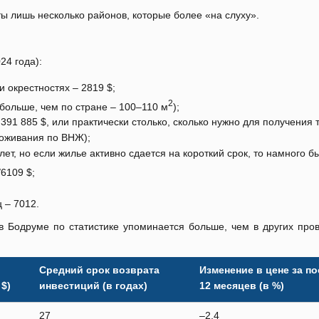
ты лишь несколько районов, которые более «на слуху».
24 года):
 окрестностях – 2819 $;
2
больше, чем по стране – 100–110 м
);
91 885 $, или практически столько, сколько нужно для получения 
роживания по ВНЖ);
лет, но если жилье активно сдается на короткий срок, то намного б
6109 $;
 – 7012.
 Бодруме по статистике упоминается больше, чем в других пров
Средний срок возврата
Изменение в цене за п
$)
инвестиций (в годах)
12 месяцев (в %)
27
–2,4