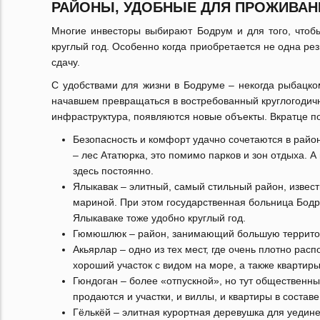
РАЙОНЫ, УДОБНЫЕ ДЛЯ ПРОЖИВАН
Многие инвесторы выбирают Бодрум и для того, чтоб
круглый год. Особенно когда приобретается не одна рез
сдачу.
С удобствами для жизни в Бодруме – некогда рыбацком
начавшем превращаться в востребованный круглогодичн
инфраструктура, появляются новые объекты. Вкратце п
Безопасность и комфорт удачно сочетаются в райо
– лес Ататюрка, это помимо парков и зон отдыха. 
здесь постоянно.
Ялыкавак – элитный, самый стильный район, извес
мариной. При этом государственная больница Бодру
Ялыкаваке тоже удобно круглый год.
Гюмюшлюк – район, занимающий большую территори
Акьярлар – одно из тех мест, где очень плотно рас
хороший участок с видом на море, а также квартиры
Гюндоган – более «отпускной», но тут общественны
продаются и участки, и виллы, и квартиры в состав
Гёлькёй – элитная курортная деревушка для уедине