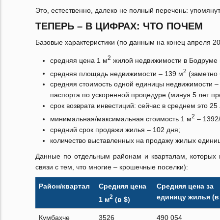
Это, естественно, далеко не полный перечень: упомяну
ТЕПЕРЬ – В ЦИФРАХ: ЧТО ПОЧЕМ
Базовые характеристики (по данным на конец апреля 20
2
средняя цена 1 м
жилой недвижимости в Бодруме и
2
средняя площадь недвижимости – 139 м
(заметно 
средняя стоимость одной единицы недвижимости – 3
паспорта по ускоренной процедуре (минуя 5 лет п
срок возврата инвестиций: сейчас в среднем это 25 
2
минимальная/максимальная стоимость 1 м
– 1392/
средний срок продажи жилья – 102 дня;
количество выставленных на продажу жилых единиц
Данные по отдельным районам и кварталам, которых в
связи с тем, что многие – крошечные поселки):
Район/квартал
Средняя цена
Средняя цена за
единицу жилья (в 
2
1 м
(в $)
Кумбахче
3526
490 054