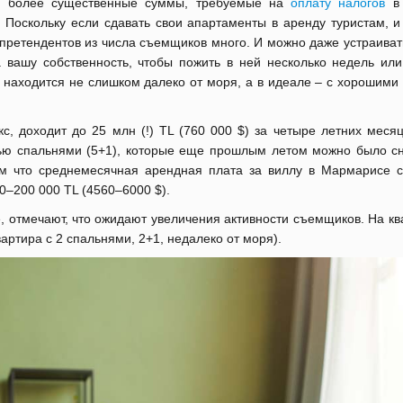
 – более существенные суммы, требуемые на
оплату налогов
в 
 Поскольку если сдавать свои апартаменты в аренду туристам, и
о претендентов из числа съемщиков много. И можно даже устраива
 вашу собственность, чтобы пожить в ней несколько недель или
, находится не слишком далеко от моря, а в идеале – с хорошим
с, доходит до 25 млн (!) TL (760 000 $) за четыре летних месяц
тью спальнями (5+1), которые еще прошлым летом можно было сн
ом что среднемесячная арендная плата за виллу в Мармарисе с
00–200 000 TL (4560–6000 $).
 отмечают, что ожидают увеличения активности съемщиков. На кв
артира с 2 спальнями, 2+1, недалеко от моря).