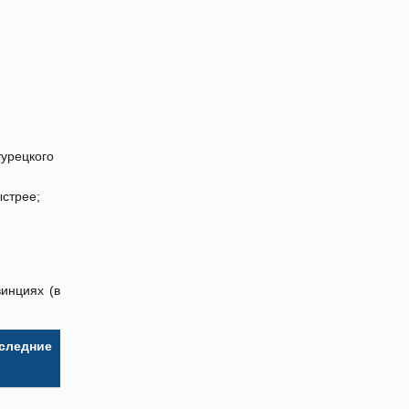
турецкого
ыстрее;
инциях (в
оследние