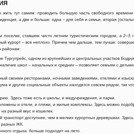
ИЯ
ы жить тут самим: проводить большую часть свободного времени
иденция, а две и больше: одна – для себя и семьи, вторая (осталь
 поселке, ставшем чисто летним туристическим городом, а 2–3 г
ый курорт – все неплохо. Причем чем дальше, тем лучше: соверш
о районам:
не Тургутрейс, одном из крупнейших и центральных участков Бодр
А наличие школ – начальных и средних – позволяет семьям с детьми
тный своими ресторанами, ночными заведениями, отелями и изыска
ма и другие социальные объекты находятся совсем рядом, так что
ю. Здесь тоже есть и школы, и медучреждения, и парки.
положены и отели, и пляжи, и жилые комплексы. Здесь можно подоб
 на разный вкус и кошелек.
й транспорт доступнее, чем в мелких курортных деревушках. Здесь
е разных ЖК.
нного отдыха: больше подходит на лето.