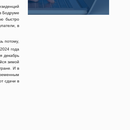
езиденций
 в Бодруме
ью быстро
патели, в
шь потому,
2024 года
ся декабрь
ийся зимой
тране. И в
 временным
от сдачи в