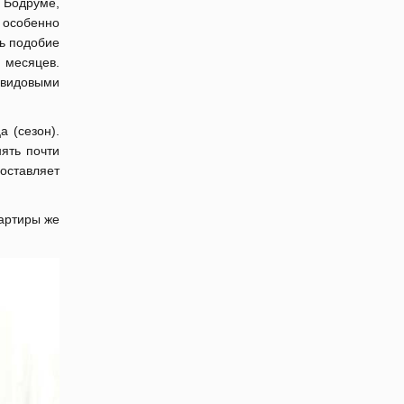
Бодруме,
 особенно
ть подобие
 месяцев.
и видовыми
а (сезон).
ять почти
оставляет
артиры же