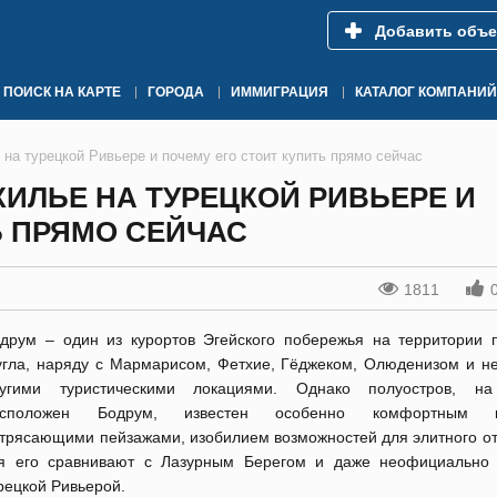
Добавить объе
ПОИСК НА КАРТЕ
ГОРОДА
ИММИГРАЦИЯ
КАТАЛОГ КОМПАНИЙ
 на турецкой Ривьере и почему его стоит купить прямо сейчас
ЖИЛЬЕ НА ТУРЕЦКОЙ РИВЬЕРЕ И
Ь ПРЯМО СЕЙЧАС
1811
друм – один из курортов Эгейского побережья на территории 
гла, наряду с Мармарисом, Фетхие, Гёджеком, Олюденизом и н
ругими туристическими локациями. Однако полуостров, на
асположен Бодрум, известен особенно комфортным к
трясающими пейзажами, изобилием возможностей для элитного от
я его сравнивают с Лазурным Берегом и даже неофициально
рецкой Ривьерой.