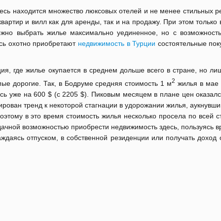
есь находится множество люксовых отелей и не менее стильных р
квартир и вилл как для аренды, так и на продажу. При этом только
жно выбрать жилье максимально уединенное, но с возможност
есь охотно приобретают
недвижимость в Турции
состоятельные поку
ия, где жилье окупается в среднем дольше всего в стране, но ли
2
мые дорогие. Так, в Бодруме средняя стоимость 1 м
жилья в мае 
сь уже на 600 $ (с 2205 $). Пиковым месяцем в плане цен оказал
сирован тренд к некоторой стагнации в удорожании жилья, аукнувш
Поэтому в это время стоимость жилья несколько просела по всей с
удачной возможностью приобрести недвижимость здесь, пользуясь
аждаясь отпуском, в собственной резиденции или получать доход 