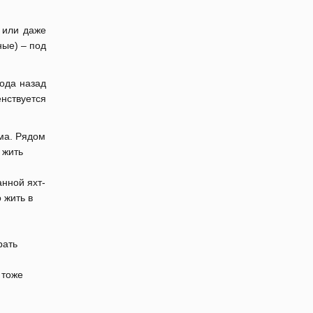
 или даже
ные) – под
ода назад
енствуется
ума. Рядом
 жить
нной яхт-
 жить в
рать
 тоже