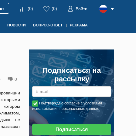
кт
(
0
)
(
0
)
Войти
НОВОСТИ
ВОПРОС-ОТВЕТ
РЕКЛАМА
Подписаться на
рассылку
0
0
провинции
екоторыми
Подтверждаю согласие с условиями
 котором
использования персональных данных
лиматом,
дыха – не
 называют
Подписаться