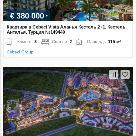
€ 380 000
Квартира в Cebeci Vista Аланья Кестель 2+1, Кестель,
Анталья, Турция №149449
Комнат:
3
Спален:
2
Площадь:
115 м²
Cebeci Group