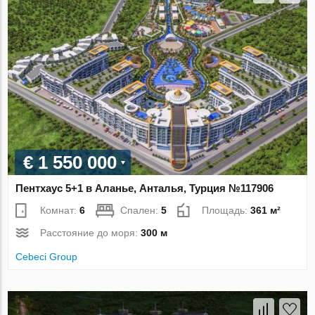
€ 1 550 000
Пентхаус 5+1 в Аланье, Анталья, Турция №117906
Комнат:
6
Спален:
5
Площадь:
361 м²
Расстояние до моря:
300 м
Cebeci Group