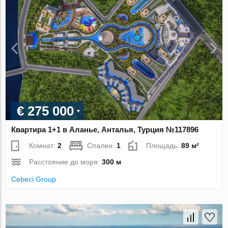
€ 275 000
Квартира 1+1 в Аланье, Анталья, Турция №117896
Комнат:
2
Спален:
1
Площадь:
89 м²
Расстояние до моря:
300 м
Cebeci Group