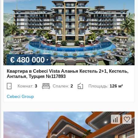
€ 480 000
Квартира в Cebeci Vista Аланья Кестель 2+1, Кестель,
Анталья, Турция №117893
Комнат:
3
Спален:
2
Площадь:
126 м²
Cebeci Group