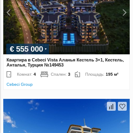
€ 555 000
Квартира в Cebeci Vista Аланья Кестель 3+1, Кестель,
Анталья, Турция №149453
Комнат:
4
Спален:
3
Площадь:
195 м²
Cebeci Group