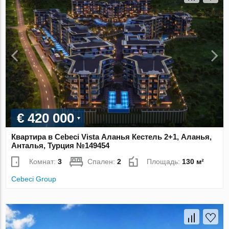
€ 420 000
Квартира в Cebeci Vista Аланья Кестель 2+1, Аланья,
Анталья, Турция №149454
Комнат:
3
Спален:
2
Площадь:
130 м²
Cebeci Group