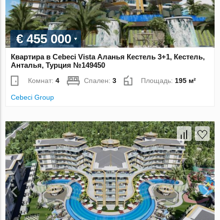
€ 455 000
Квартира в Cebeci Vista Аланья Кестель 3+1, Кестель,
Анталья, Турция №149450
Комнат:
4
Спален:
3
Площадь:
195 м²
Cebeci Group