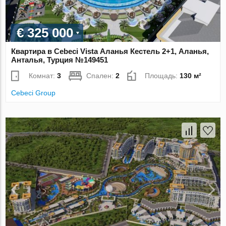
€ 325 000
Квартира в Cebeci Vista Аланья Кестель 2+1, Аланья,
Анталья, Турция №149451
Комнат:
3
Спален:
2
Площадь:
130 м²
Cebeci Group