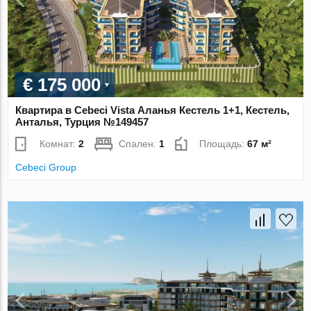
€ 175 000
Квартира в Cebeci Vista Аланья Кестель 1+1, Кестель,
Анталья, Турция №149457
Комнат:
2
Спален:
1
Площадь:
67 м²
Cebeci Group