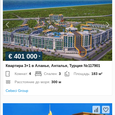
€ 401 000
Квартира 3+1 в Аланье, Анталья, Турция №117901
Комнат:
4
Спален:
3
Площадь:
183 м²
Расстояние до моря:
300 м
Cebeci Group