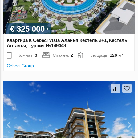
€ 325 000
Квартира в Cebeci Vista Аланья Кестель 2+1, Кестель,
Анталья, Турция №149448
Комнат:
3
Спален:
2
Площадь:
126 м²
Cebeci Group