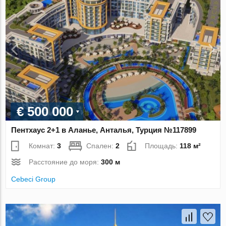
€ 500 000
Пентхаус 2+1 в Аланье, Анталья, Турция №117899
Комнат:
3
Спален:
2
Площадь:
118 м²
Расстояние до моря:
300 м
Cebeci Group