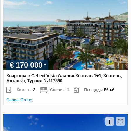
€ 170 000
Квартира в Cebeci Vista Аланья Кестель 1+1, Кестель,
Анталья, Турция №117890
Комнат:
2
Спален:
1
Площадь:
56 м²
Cebeci Group