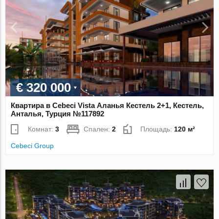
€ 320 000
Квартира в Cebeci Vista Аланья Кестель 2+1, Кестель,
Анталья, Турция №117892
Комнат:
3
Спален:
2
Площадь:
120 м²
Cebeci Group