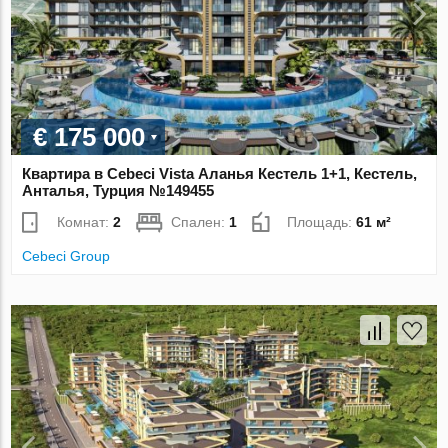
€ 175 000
Квартира в Cebeci Vista Аланья Кестель 1+1, Кестель,
Анталья, Турция №149455
Комнат:
2
Спален:
1
Площадь:
61 м²
Cebeci Group