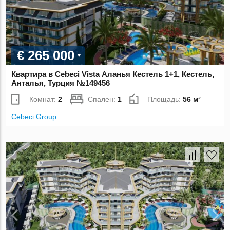
€ 265 000
Квартира в Cebeci Vista Аланья Кестель 1+1, Кестель,
Анталья, Турция №149456
Комнат:
2
Спален:
1
Площадь:
56 м²
Cebeci Group