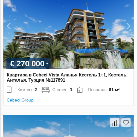
€ 270 000
Квартира в Cebeci Vista Аланья Кестель 1+1, Кестель,
Анталья, Турция №117891
Комнат:
2
Спален:
1
Площадь:
61 м²
Cebeci Group