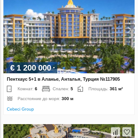
€ 1 200 000
Пентхаус 5+1 в Аланье, Анталья, Турция №117905
Комнат:
6
Спален:
5
Площадь:
361 м²
Расстояние до моря:
300 м
Cebeci Group