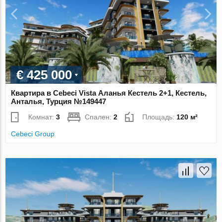
€ 425 000
Квартира в Cebeci Vista Аланья Кестель 2+1, Кестель,
Анталья, Турция №149447
Комнат:
3
Спален:
2
Площадь:
120 м²
Cebeci Group