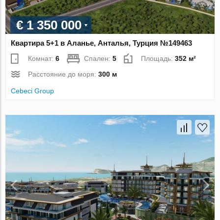
€ 1 350 000
Квартира 5+1 в Аланье, Анталья, Турция №149463
Комнат:
6
Спален:
5
Площадь:
352 м²
Расстояние до моря:
300 м
Cebeci Group