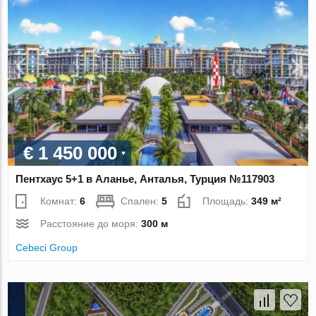
€ 1 450 000
Пентхаус 5+1 в Аланье, Анталья, Турция №117903
Комнат:
6
Спален:
5
Площадь:
349 м²
Расстояние до моря:
300 м
Cebeci Group