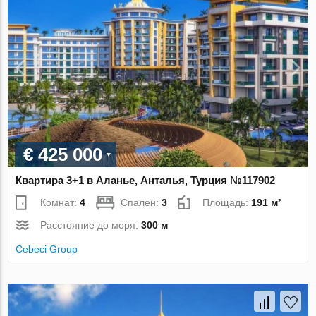
€ 425 000
Квартира 3+1 в Аланье, Анталья, Турция №117902
Комнат:
4
Спален:
3
Площадь:
191 м²
Расстояние до моря:
300 м
Cebeci Group