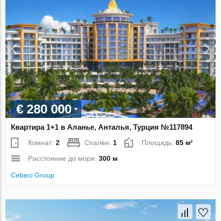
€ 280 000
Квартира 1+1 в Аланье, Анталья, Турция №117894
Комнат:
2
Спален:
1
Площадь:
85 м²
Расстояние до моря:
300 м
Cebeci Group