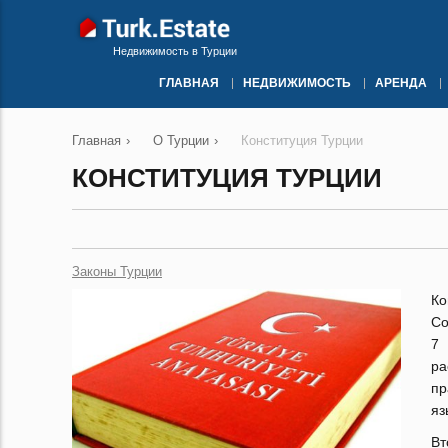
Недвижимость в Турции
ГЛАВНАЯ
НЕДВИЖИМОСТЬ
АРЕНДА
Главная
›
О Турции
›
Конституция Турции
КОНСТИТУЦИЯ ТУРЦИИ
Законы Турции
Ко
Со
7 
ра
пр
яз
Вт