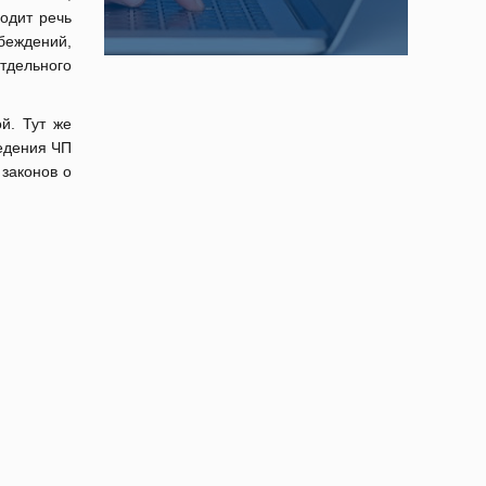
ходит речь
беждений,
тдельного
й. Тут же
едения ЧП
законов о