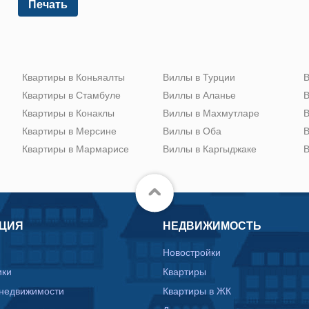
Печать
Квартиры в Коньяалты
Виллы в Турции
В
Квартиры в Стамбуле
Виллы в Аланье
В
Квартиры в Конаклы
Виллы в Махмутларе
В
Квартиры в Мерсине
Виллы в Оба
В
Квартиры в Мармарисе
Виллы в Каргыджаке
В
ЦИЯ
НЕДВИЖИМОСТЬ
Новостройки
ики
Квартиры
 недвижимости
Квартиры в ЖК