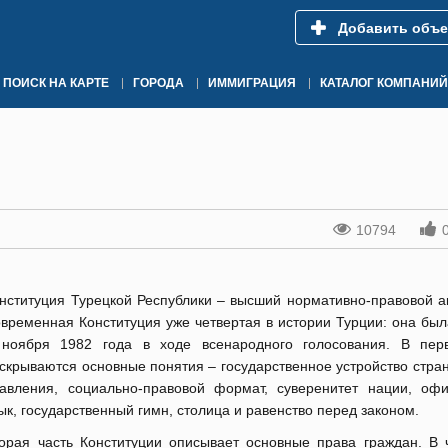
Добавить объе
ПОИСК НА КАРТЕ
ГОРОДА
ИММИГРАЦИЯ
КАТАЛОГ КОМПАНИЙ
10794
нституция Турецкой Республики – высший нормативно-правовой ак
временная Конституция уже четвертая в истории Турции: она был
ноября 1982 года в ходе всенародного голосования. В пер
скрываются основные понятия – государственное устройство стра
авления, социально-правовой формат, суверенитет нации, оф
ык, государственный гимн, столица и равенство перед законом.
орая часть Конституции описывает основные права граждан. В ч