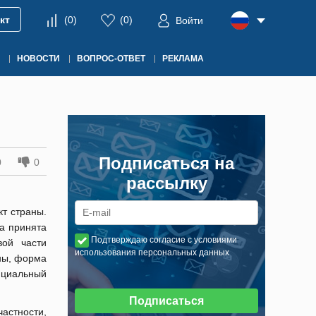
кт
(
0
)
(
0
)
Войти
НОВОСТИ
ВОПРОС-ОТВЕТ
РЕКЛАМА
Подписаться на
0
0
рассылку
т страны.
а принята
Подтверждаю согласие с условиями
вой части
использования персональных данных
ны, форма
ициальный
Подписаться
астности,