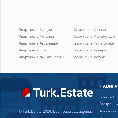
Квартиры в Турции
Квартиры в Аланье
Квартиры в Анталии
Квартиры в Махмутларе
Квартиры в Авсалларе
Квартиры в Каргыджаке
Квартиры в Оба
Квартиры в Кемере
Квартиры в Джикджилли
Квартиры в Фетхие
НАВИГА
Главная
Застройщ
Агентства
© Turk.Estate 2026. Все права защищены.