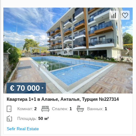
€ 70 000
Квартира 1+1 в Аланье, Анталья, Турция №227314
Комнат:
2
Спален:
1
Ванных:
1
Площадь:
50 м²
Sefir Real Estate