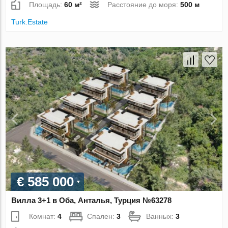
Площадь:
60 м²
Расстояние до моря:
500 м
Turk.Estate
€ 585 000
Вилла 3+1 в Оба, Анталья, Турция №63278
Комнат:
4
Спален:
3
Ванных:
3