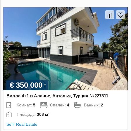
€ 350 000
Вилла 4+1 в Аланье, Анталья, Турция №227311
Комнат:
5
Спален:
4
Ванных:
2
Площадь:
308 м²
Sefir Real Estate