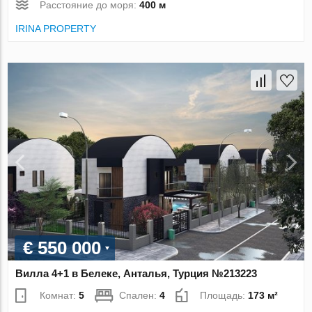
Расстояние до моря:
400 м
IRINA PROPERTY
€ 550 000
Вилла 4+1 в Белеке, Анталья, Турция №213223
Комнат:
5
Спален:
4
Площадь:
173 м²