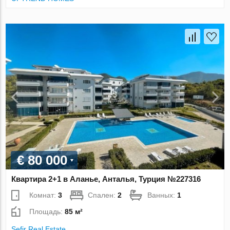
€ 80 000
Квартира 2+1 в Аланье, Анталья, Турция №227316
Комнат:
3
Спален:
2
Ванных:
1
Площадь:
85 м²
Sefir Real Estate