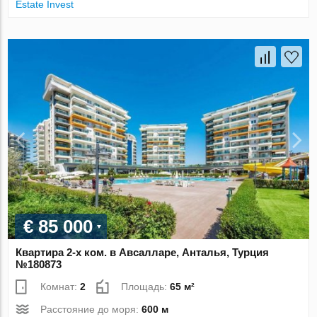
Estate Invest
€ 85 000
Квартира 2-х ком. в Авсалларе, Анталья, Турция
№180873
Комнат:
2
Площадь:
65 м²
Расстояние до моря:
600 м