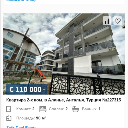
€ 110 000
Квартира 2-х ком. в Аланье, Анталья, Турция №227315
Комнат:
2
Спален:
2
Ванных:
1
Площадь:
90 м²
Sefir Real Estate