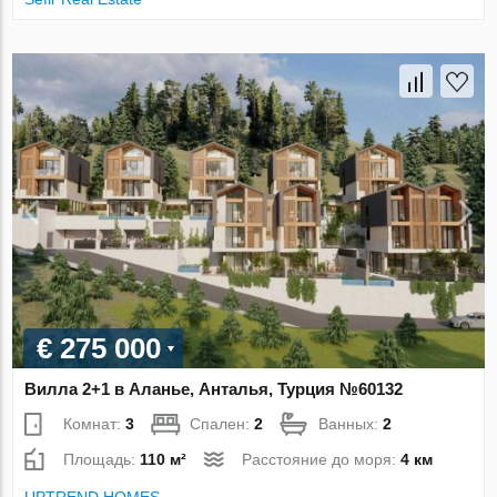
€ 275 000
Вилла 2+1 в Аланье, Анталья, Турция №60132
Комнат:
3
Спален:
2
Ванных:
2
Площадь:
110 м²
Расстояние до моря:
4 км
UPTREND HOMES