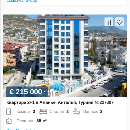
Excluzival Group
€ 215 000
Квартира 2+1 в Аланье, Анталья, Турция №227307
Комнат:
3
Спален:
2
Ванных:
2
Площадь:
85 м²