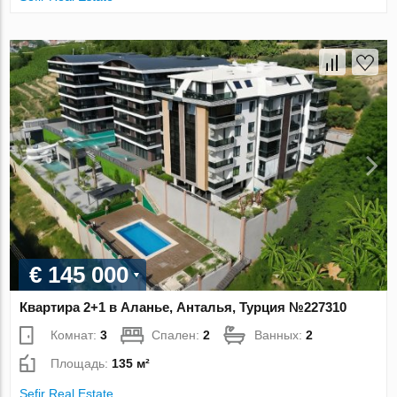
€ 145 000
Квартира 2+1 в Аланье, Анталья, Турция №227310
Комнат:
3
Спален:
2
Ванных:
2
Площадь:
135 м²
Sefir Real Estate