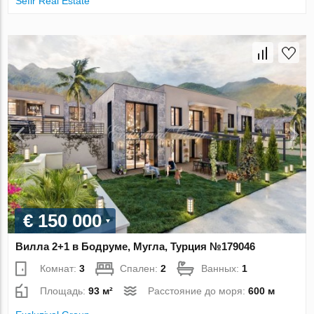
Sefir Real Estate
€ 150 000
Вилла 2+1 в Бодруме, Мугла, Турция №179046
Комнат:
3
Спален:
2
Ванных:
1
Площадь:
93 м²
Расстояние до моря:
600 м