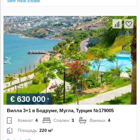
Sefir Real Estate
€ 630 000
Вилла 3+1 в Бодруме, Мугла, Турция №179005
Комнат:
4
Спален:
3
Ванных:
4
Площадь:
220 м²