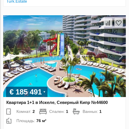
Turk.Estate
€ 185 491
Квартира 1+1 в Искеле, Северный Кипр №44600
Комнат:
2
Спален:
1
Ванных:
1
Площадь:
76 м²