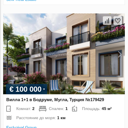
€ 100 000
Вилла 1+1 в Бодруме, Мугла, Турция №179429
Комнат:
2
Спален:
1
Площадь:
45 м²
Расстояние до моря:
1 км
Excluzival Group