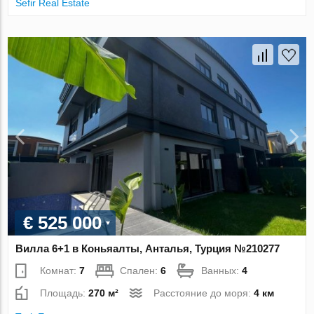
Sefir Real Estate
€ 525 000
Вилла 6+1 в Коньяалты, Анталья, Турция №210277
Комнат:
7
Спален:
6
Ванных:
4
Площадь:
270 м²
Расстояние до моря:
4 км