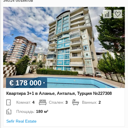
34014 объектов
€ 178 000
Квартира 3+1 в Аланье, Анталья, Турция №227308
Комнат:
4
Спален:
3
Ванных:
2
Площадь:
180 м²
Sefir Real Estate