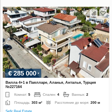
€ 285 000
Вилла 4+1 в Паялларе, Аланья, Анталья, Турция
№227164
Комнат:
5
Спален:
4
Ванных:
2
Площадь:
303 м²
Расстояние до моря:
200 м
Sefir Real Estate