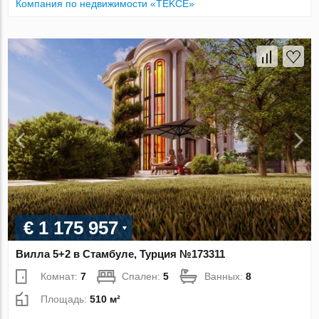
Компания по недвижимости «TEKCE»
€ 1 175 957
Вилла 5+2 в Стамбуле, Турция №173311
Комнат:
7
Спален:
5
Ванных:
8
Площадь:
510 м²