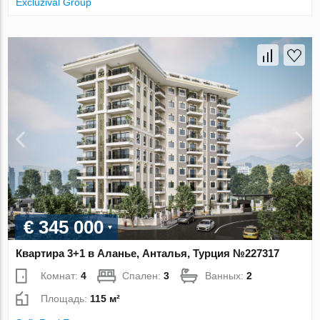
Excluzival Group
€ 345 000
Квартира 3+1 в Аланье, Анталья, Турция №227317
Комнат:
4
Спален:
3
Ванных:
2
Площадь:
115 м²