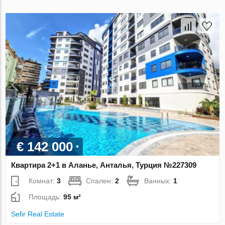
€ 142 000
Квартира 2+1 в Аланье, Анталья, Турция №227309
Комнат:
3
Спален:
2
Ванных:
1
Площадь:
95 м²
Sefir Real Estate