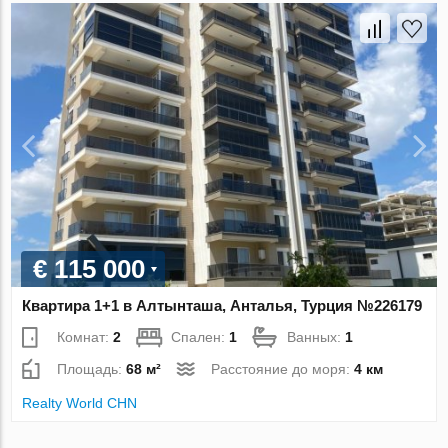
€ 115 000
Квартира 1+1 в Алтынташа, Анталья, Турция №226179
Комнат:
2
Спален:
1
Ванных:
1
Площадь:
68 м²
Расстояние до моря:
4 км
Realty World CHN