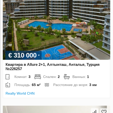
€ 310 000
Квартира в Allure 2+1, Алтынташ, Анталья, Турция
№226257
Комнат:
3
Спален:
2
Ванных:
1
Площадь:
65 м²
Расстояние до моря:
3 км
Realty World CHN