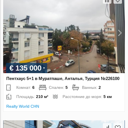
€ 135 000
Пентхаус 5+1 в Муратпаше, Анталья, Турция №226100
Комнат:
6
Спален:
5
Ванных:
2
Площадь:
210 м²
Расстояние до моря:
5 км
Realty World CHN