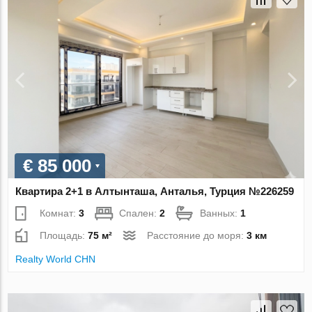
€ 85 000
Квартира 2+1 в Алтынташа, Анталья, Турция №226259
Комнат:
3
Спален:
2
Ванных:
1
Площадь:
75 м²
Расстояние до моря:
3 км
Realty World CHN