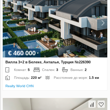
€ 460 000
Вилла 3+2 в Белеке, Анталья, Турция №226390
Комнат:
5
Спален:
3
Ванных:
2
Площадь:
220 м²
Расстояние до моря:
1.5 км
Realty World CHN