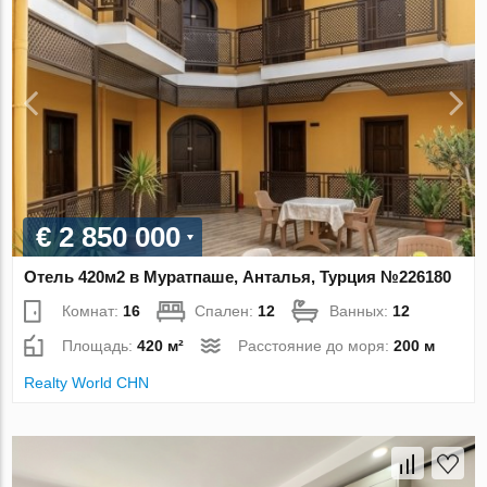
€ 2 850 000
Отель 420м2 в Муратпаше, Анталья, Турция №226180
Комнат:
16
Спален:
12
Ванных:
12
Площадь:
420 м²
Расстояние до моря:
200 м
Realty World CHN