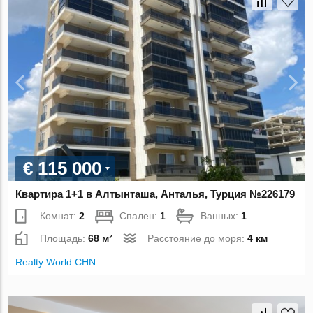
€ 115 000
Квартира 1+1 в Алтынташа, Анталья, Турция №226179
Комнат:
2
Спален:
1
Ванных:
1
Площадь:
68 м²
Расстояние до моря:
4 км
Realty World CHN