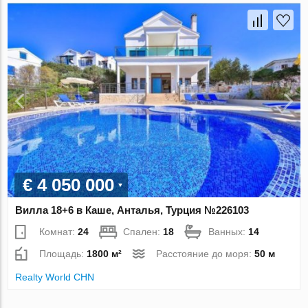
€ 4 050 000
Вилла 18+6 в Каше, Анталья, Турция №226103
Комнат:
24
Спален:
18
Ванных:
14
Площадь:
1800 м²
Расстояние до моря:
50 м
Realty World CHN