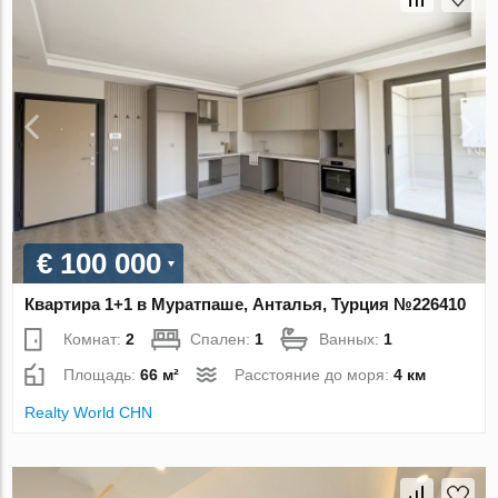
€ 100 000
Квартира 1+1 в Муратпаше, Анталья, Турция №226410
Комнат:
2
Спален:
1
Ванных:
1
Площадь:
66 м²
Расстояние до моря:
4 км
Realty World CHN