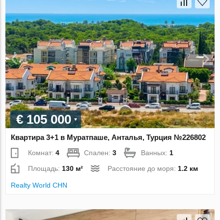
€ 105 000
Квартира 3+1 в Муратпаше, Анталья, Турция №226802
Комнат:
4
Спален:
3
Ванных:
1
Площадь:
130 м²
Расстояние до моря:
1.2 км
Realty World CHN