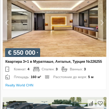
€ 550 000
Квартира 3+1 в Муратпаше, Анталья, Турция №226255
Комнат:
4
Спален:
3
Ванных:
3
Площадь:
160 м²
Расстояние до моря:
5 м
Realty World CHN