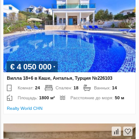
€ 4 050 000
Вилла 18+6 в Каше, Анталья, Турция №226103
Комнат:
24
Спален:
18
Ванных:
14
Площадь:
1800 м²
Расстояние до моря:
50 м
Realty World CHN