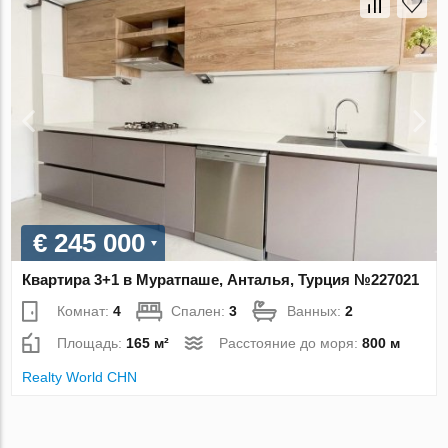
€ 245 000
Квартира 3+1 в Муратпаше, Анталья, Турция №227021
Комнат:
4
Спален:
3
Ванных:
2
Площадь:
165 м²
Расстояние до моря:
800 м
Realty World CHN