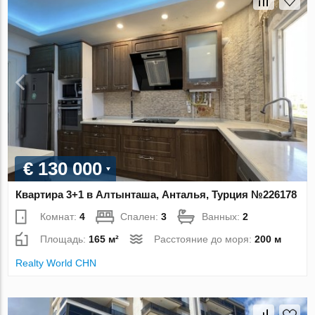
€ 130 000
Квартира 3+1 в Алтынташа, Анталья, Турция №226178
Комнат:
4
Спален:
3
Ванных:
2
Площадь:
165 м²
Расстояние до моря:
200 м
Realty World CHN