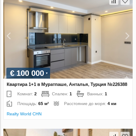
€ 100 000
Квартира 1+1 в Муратпаше, Анталья, Турция №226388
Комнат:
2
Спален:
1
Ванных:
1
Площадь:
65 м²
Расстояние до моря:
4 км
Realty World CHN