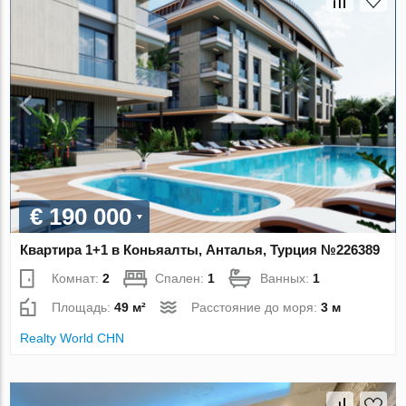
€ 190 000
Квартира 1+1 в Коньяалты, Анталья, Турция №226389
Комнат:
2
Спален:
1
Ванных:
1
Площадь:
49 м²
Расстояние до моря:
3 м
Realty World CHN