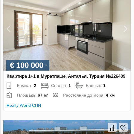
€ 100 000
Квартира 1+1 в Муратпаше, Анталья, Турция №226409
Комнат:
2
Спален:
1
Ванных:
1
Площадь:
67 м²
Расстояние до моря:
4 км
Realty World CHN