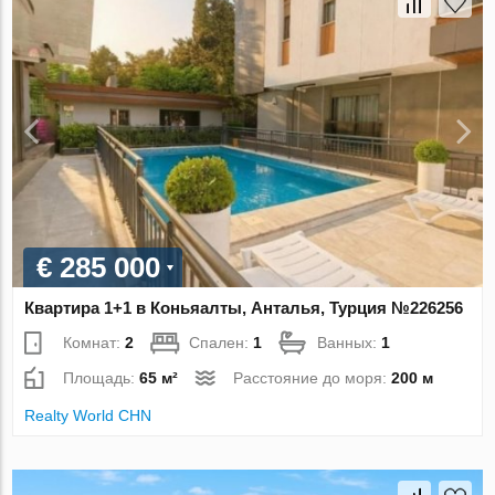
€ 285 000
Квартира 1+1 в Коньяалты, Анталья, Турция №226256
Комнат:
2
Спален:
1
Ванных:
1
Площадь:
65 м²
Расстояние до моря:
200 м
Realty World CHN