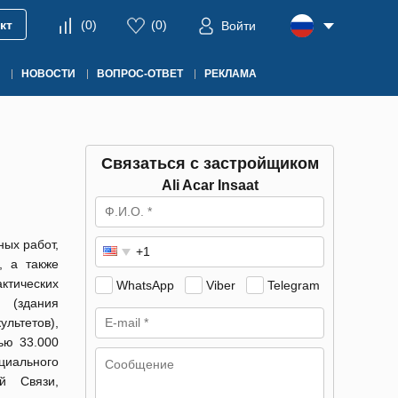
кт
(
0
)
(
0
)
Войти
НОВОСТИ
ВОПРОС-ОТВЕТ
РЕКЛАМА
Связаться с застройщиком
Ali Acar Insaat
ых работ,
, а также
ктических
WhatsApp
Viber
Telegram
 (здания
льтетов),
ью 33.000
циального
й Связи,