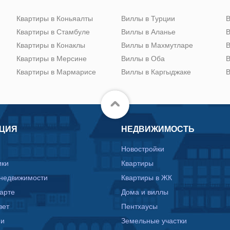
Квартиры в Коньяалты
Виллы в Турции
В
Квартиры в Стамбуле
Виллы в Аланье
В
Квартиры в Конаклы
Виллы в Махмутларе
В
Квартиры в Мерсине
Виллы в Оба
В
Квартиры в Мармарисе
Виллы в Каргыджаке
В
ЦИЯ
НЕДВИЖИМОСТЬ
Новостройки
ики
Квартиры
 недвижимости
Квартиры в ЖК
карте
Дома и виллы
вет
Пентхаусы
ии
Земельные участки