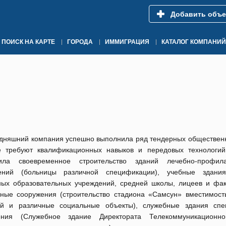
Добавить объе
ПОИСК НА КАРТЕ
ГОРОДА
ИММИГРАЦИЯ
КАТАЛОГ КОМПАНИЙ
одняшний компания успешно выполнила ряд тендерных общественн
е требуют квалификационных навыков и передовых технологий
ила своевременное строительство зданий лечебно-профила
ений (больницы различной спецификации), учебные здания
ных образовательных учреждений, средней школы, лицеев и факу
вные сооружения (строительство стадиона «Самсун» вместимост
ей и различные социальные объекты), служебные здания спе
ения (Служебное здание Директората Телекоммуникационно