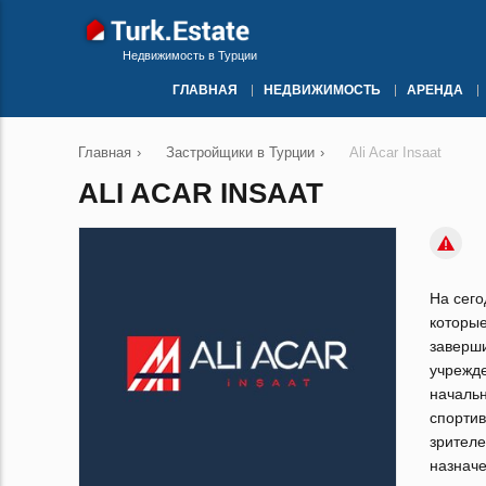
Недвижимость в Турции
ГЛАВНАЯ
НЕДВИЖИМОСТЬ
АРЕНДА
Главная
›
Застройщики в Турции
›
Ali Acar Insaat
ALI ACAR INSAAT
На сег
которы
заверш
учрежд
началь
спорти
зрител
назнач