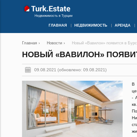
Недвижимость в Турции
ГЛАВНАЯ
НЕДВИЖИМОСТЬ
АРЕНДА
Главная
›
Новости
›
Новый «Вавилон» появится в Бур
НОВЫЙ «ВАВИЛОН» ПОЯВИТ
09.08.2021 (обновлено: 09.08.2021)
В 
це
- 
кв
По
Ни
ст
жи