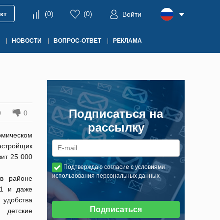
кт
(
0
)
(
0
)
Войти
НОВОСТИ
ВОПРОС-ОТВЕТ
РЕКЛАМА
Подписаться на
0
0
рассылку
омическом
застройщик
вит 25 000
Подтверждаю согласие с условиями
использования персональных данных
 в районе
+1 и даже
 удобства
Подписаться
 детские