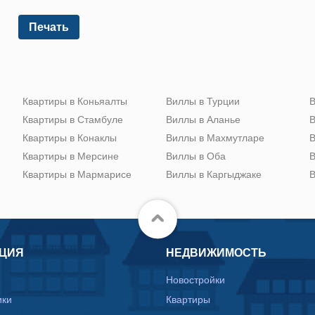
Печать
Квартиры в Коньяалты
Виллы в Турции
В
Квартиры в Стамбуле
Виллы в Аланье
В
Квартиры в Конаклы
Виллы в Махмутларе
В
Квартиры в Мерсине
Виллы в Оба
В
Квартиры в Мармарисе
Виллы в Каргыджаке
В
ЦИЯ
НЕДВИЖИМОСТЬ
Новостройки
ики
Квартиры