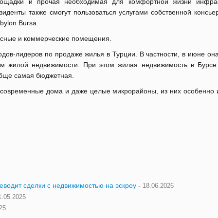
ощадки и прочая необходимая для комфортной жизни инфрас
зиденты также смогут пользоваться услугами собственной консье
bylon Bursa.
фисные и коммерческие помещения.
одов-лидеров по продаже жилья в Турции. В частности, в июне он
ям жилой недвижимости. При этом жилая недвижимость в Бурс
ообще самая бюджетная.
 современные дома и даже целые микрорайоны, из них особенно 
реводит сделки с недвижимостью на эскроу
-
18.06.2026
1.05.2025
25