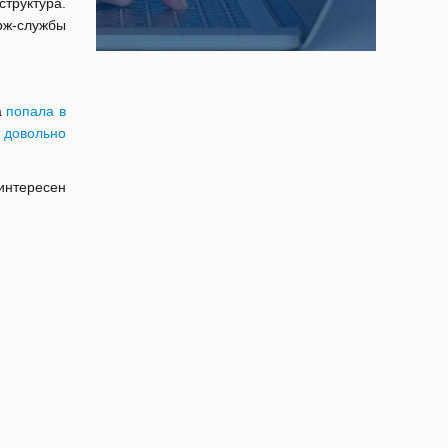
труктура.
рж-службы
а
попала в
е
довольно
интересен