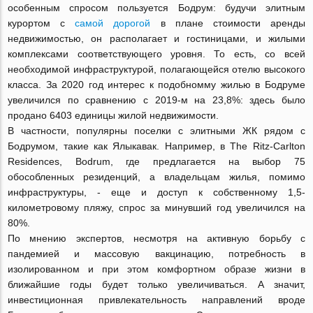
особенным спросом пользуется Бодрум: будучи элитным
курортом с
самой дорогой
в плане стоимости аренды
недвижимостью, он располагает и гостиницами, и жилыми
комплексами соответствующего уровня. То есть, со всей
необходимой инфраструктурой, полагающейся отелю высокого
класса. За 2020 год интерес к подобномму жилью в Бодруме
увеличился по сравнению с 2019-м на 23,8%: здесь было
продано 6403 единицы жилой недвижимости.
В частности, популярны поселки с элитными ЖК рядом с
Бодрумом, такие как Ялыкавак. Например, в The Ritz-Carlton
Residences, Bodrum, где предлагается на выбор 75
обособленных резиденций, а владельцам жилья, помимо
инфраструктуры, - еще и доступ к собственному 1,5-
километровому пляжу, спрос за минувший год увеличился на
80%.
По мнению экспертов, несмотря на активную борьбу с
пандемией и массовую вакцинацию, потребность в
изолированном и при этом комфортном образе жизни в
ближайшие годы будет только увеличиваться. А значит,
инвестиционная привлекательность направлений вроде