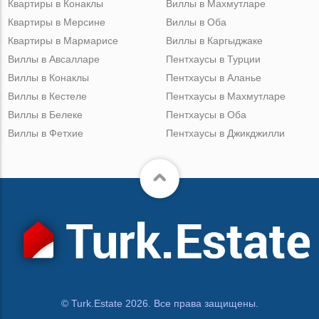
Квартиры в Конаклы
Виллы в Махмутларе
Квартиры в Мерсине
Виллы в Оба
Квартиры в Мармарисе
Виллы в Каргыджаке
Виллы в Авсалларе
Пентхаусы в Турции
Виллы в Конаклы
Пентхаусы в Аланье
Виллы в Кестеле
Пентхаусы в Махмутларе
Виллы в Белеке
Пентхаусы в Оба
Виллы в Фетхие
Пентхаусы в Джикджилли
© Turk.Estate 2026. Все права защищены.