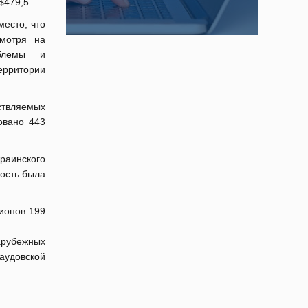
$479,5.
место, что
мотря на
облемы и
территории
ствляемых
овано 443
раинского
мость была
ионов 199
зарубежных
аудовской