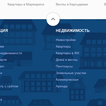
Квартиры в Мармарисе
Виллы в Каргыджаке
В
ЦИЯ
НЕДВИЖИМОСТЬ
Новостройки
ики
Квартиры
 недвижимости
Квартиры в ЖК
карте
Дома и виллы
вет
Пентхаусы
ии
Земельные участки
Коммерческая
ть с сайтом
Аренда
та