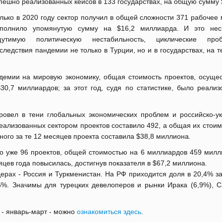
пешно реализованных кейсов в 133 государствах, на общую сумму 
лько в 2020 году сектор получил в общей сложности 371 рабочее 
полнило упомянутую сумму на $16,2 миллиарда. И это нес
щутимую политическую нестабильность, циклические пр
следствия пандемии не только в Турции, но и в государствах, на 
ндемии на мировую экономику, общая стоимость проектов, осуще
0,7 миллиардов; за этот год, судя по статистике, было реализ
ровел в тени глобальных экономических проблем и российско-ук
реализованных сектором проектов составило 492, а общая их стои
ого за те 12 месяцев проекта составила $38,8 миллиона.
но уже 96 проектов, общей стоимостью на 6 миллиардов 459 милл
цев года повысилась, достигнув показателя в $67,2 миллиона.
лидерах - Россия и Туркменистан. На РФ приходится доля в 20,4% 
,6%. Значимы для турецких девелоперов и рынки Ирака (6,9%), С
 - январь-март - можно
ознакомиться здесь
.