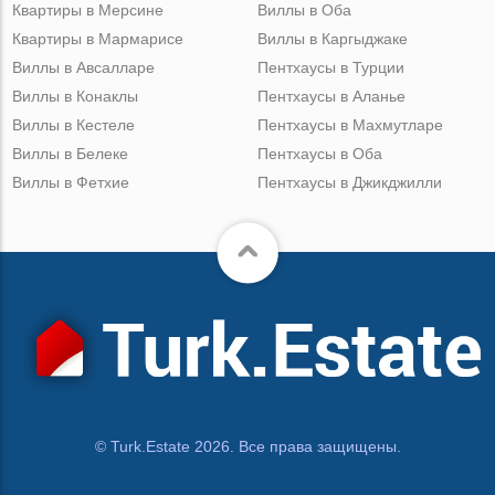
Квартиры в Мерсине
Виллы в Оба
Квартиры в Мармарисе
Виллы в Каргыджаке
Виллы в Авсалларе
Пентхаусы в Турции
Виллы в Конаклы
Пентхаусы в Аланье
Виллы в Кестеле
Пентхаусы в Махмутларе
Виллы в Белеке
Пентхаусы в Оба
Виллы в Фетхие
Пентхаусы в Джикджилли
© Turk.Estate 2026. Все права защищены.