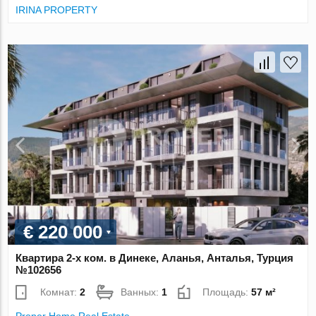
IRINA PROPERTY
€ 220 000
Квартира 2-х ком. в Динеке, Аланья, Анталья, Турция
№102656
Комнат:
2
Ванных:
1
Площадь:
57 м²
Proper Home Real Estate