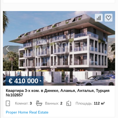
€ 410 000
Квартира 3-х ком. в Динеке, Аланья, Анталья, Турция
№102657
Комнат:
3
Ванных:
2
Площадь:
112 м²
Proper Home Real Estate