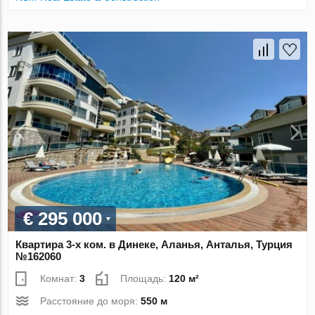
€ 295 000
Квартира 3-х ком. в Динеке, Аланья, Анталья, Турция
№162060
Комнат:
3
Площадь:
120 м²
Расстояние до моря:
550 м