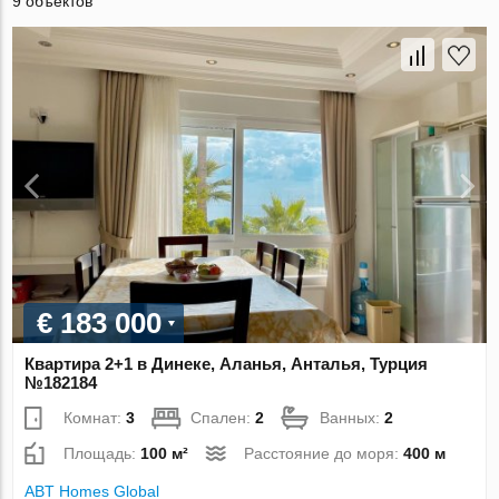
9 объектов
€ 183 000
Квартира 2+1 в Динеке, Аланья, Анталья, Турция
№182184
Комнат:
3
Спален:
2
Ванных:
2
Площадь:
100 м²
Расстояние до моря:
400 м
ABT Homes Global