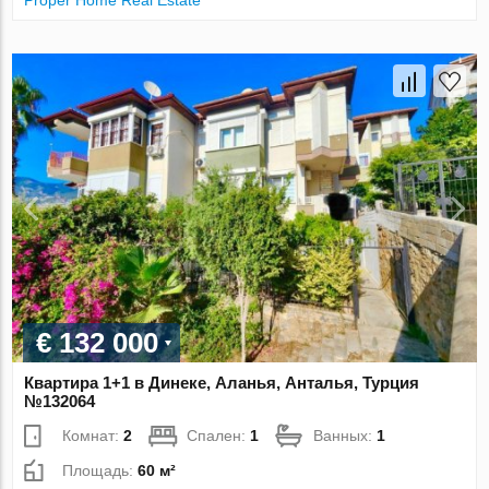
€ 132 000
Квартира 1+1 в Динеке, Аланья, Анталья, Турция
№132064
Комнат:
2
Спален:
1
Ванных:
1
Площадь:
60 м²