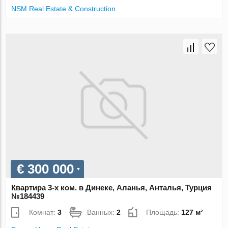
NSM Real Estate & Construction
€ 300 000
Квартира 3-х ком. в Динеке, Аланья, Анталья, Турция
№184439
Комнат:
3
Ванных:
2
Площадь:
127 м²