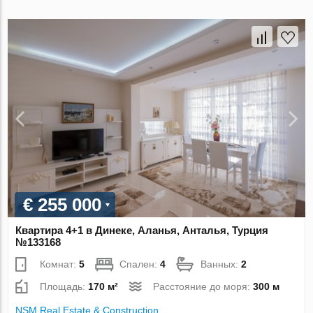
€ 255 000
Квартира 4+1 в Динеке, Аланья, Анталья, Турция
№133168
Комнат:
5
Спален:
4
Ванных:
2
Площадь:
170 м²
Расстояние до моря:
300 м
NSM Real Estate & Construction