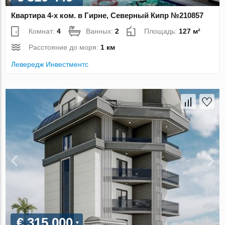
Квартира 4-х ком. в Гирне, Северный Кипр №210857
Комнат:
4
Ванных:
2
Площадь:
127 м²
Расстояние до моря:
1 км
Левередж Инвестментс
€ 315 000