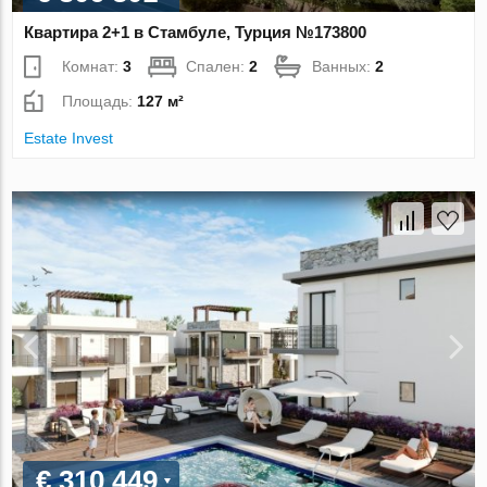
Квартира 2+1 в Стамбуле, Турция №173800
Комнат:
3
Спален:
2
Ванных:
2
Площадь:
127 м²
Estate Invest
€ 310 449