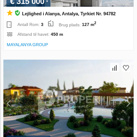
€ 315 000
Lejlighed i Alanya, Antalya, Tyrkiet Nr. 94782
2
Antall Rom:
3
Brug plads:
127 m
Afstand til havet:
450 m
MAYALANYA GROUP