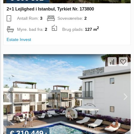
2+1 Lejlighed i Istanbul, Tyrkiet Nr. 173800
Antall Rom:
3
Soveværelse:
2
2
Myre. bad fra:
2
Brug plads:
127 m
Estate Invest
€ 310 449