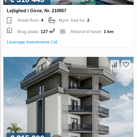
Lejlighed i Girne, Nr. 210857
Antall Rom:
4
Myre. bad fra:
2
2
Brug plads:
127 m
Afstand til havet:
1 km
Leverage Investments Ltd.