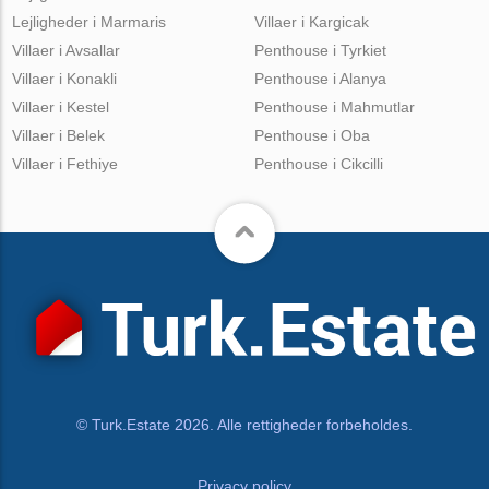
Lejligheder i Marmaris
Villaer i Kargicak
Villaer i Avsallar
Penthouse i Tyrkiet
Villaer i Konakli
Penthouse i Alanya
Villaer i Kestel
Penthouse i Mahmutlar
Villaer i Belek
Penthouse i Oba
Villaer i Fethiye
Penthouse i Cikcilli
© Turk.Estate 2026. Alle rettigheder forbeholdes.
Privacy policy