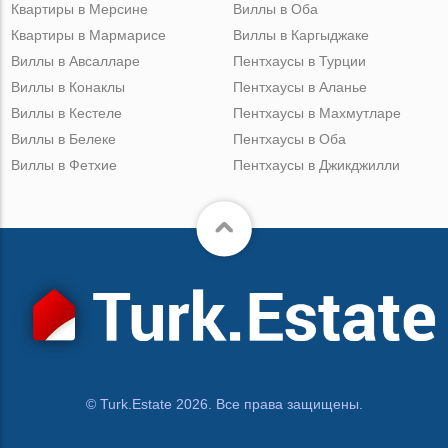
Квартиры в Мерсине
Виллы в Оба
Квартиры в Мармарисе
Виллы в Каргыджаке
Виллы в Авсалларе
Пентхаусы в Турции
Виллы в Конаклы
Пентхаусы в Аланье
Виллы в Кестеле
Пентхаусы в Махмутларе
Виллы в Белеке
Пентхаусы в Оба
Виллы в Фетхие
Пентхаусы в Джикджилли
© Turk.Estate 2026. Все права защищены.