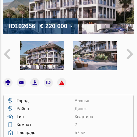
ID102656
€ 220 000
Город
Аланья
Район
Динек
Тип
Квартира
Комнат
2
Площадь
57 м²