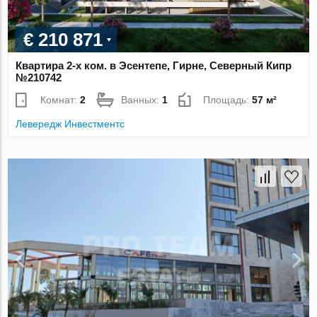
€ 210 871
Квартира 2-х ком. в Эсентепе, Гирне, Северный Кипр
№210742
Комнат:
2
Ванных:
1
Площадь:
57 м²
Левередж Инвестментс