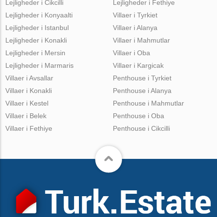
Lejligheder i Cikcilli
Lejligheder i Fethiye
Lejligheder i Konyaalti
Villaer i Tyrkiet
Lejligheder i Istanbul
Villaer i Alanya
Lejligheder i Konakli
Villaer i Mahmutlar
Lejligheder i Mersin
Villaer i Oba
Lejligheder i Marmaris
Villaer i Kargicak
Villaer i Avsallar
Penthouse i Tyrkiet
Villaer i Konakli
Penthouse i Alanya
Villaer i Kestel
Penthouse i Mahmutlar
Villaer i Belek
Penthouse i Oba
Villaer i Fethiye
Penthouse i Cikcilli