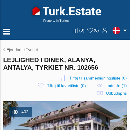
Property in Turkey
(
0
)
(
0
)
Ejendom i Tyrkiet
LEJLIGHED I DINEK, ALANYA,
ANTALYA, TYRKIET NR. 102656
Tilføj til sammenligningsliste
(
0
)
Tilføj til favoritliste
(
0
)
Indstille (1)
Udbudspris
402