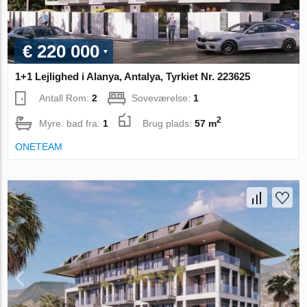
€ 220 000
1+1 Lejlighed i Alanya, Antalya, Tyrkiet Nr. 223625
Antall Rom:
2
Soveværelse:
1
2
Myre. bad fra:
1
Brug plads:
57 m
ONETEAM