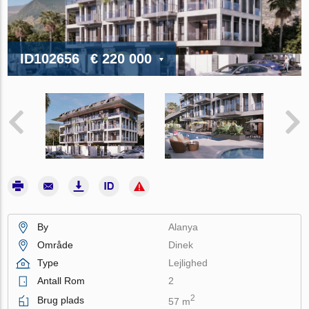
ID102656
€ 220 000
By
Alanya
Område
Dinek
Type
Lejlighed
Antall Rom
2
2
Brug plads
57 m