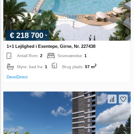
€ 218 700
1+1 Lejlighed i Esentepe, Girne, Nr. 227438
Antall Rom:
2
Soveværelse:
1
2
Myre. bad fra:
1
Brug plads:
57 m
DevoDirect