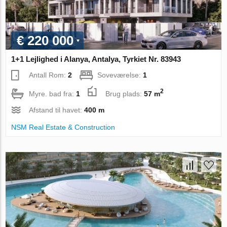
€ 220 000
1+1 Lejlighed i Alanya, Antalya, Tyrkiet Nr. 83943
Antall Rom:
2
Soveværelse:
1
2
Myre. bad fra:
1
Brug plads:
57 m
Afstand til havet:
400 m
NSM Real Estate & Construction