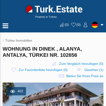
Property in Turkey
(
0
)
(
0
)
Türkeı Immobilien
WOHNUNG IN DINEK , ALANYA,
ANTALYA, TÜRKEI NR. 102656
Zum Vergleich hinzufügen
(
0
)
Zur Favoritenliste hinzufügen
(
0
)
Gesehen (1)
Bieten Sie Ihren Preis an
402