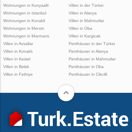
Wohnungen in Konyaalti
Villen in der Türkei
Wohnungen in Istanbul
Villen in Alanya
Wohnungen in Konakli
Villen in Mahmutlar
Wohnungen in Mersin
Villen in Oba
Wohnungen in Marmaris
Villen in Kargicak
Villen in Avsallar
Penthäuser in der Türkei
Villen in Konaklı
Penthäuser in Alanya
Villen in Kestel
Penthäuser in Mahmutlar
Villen in Belek
Penthäuser in Oba
Villen in Fethiye
Penthäuser in Cikcilli