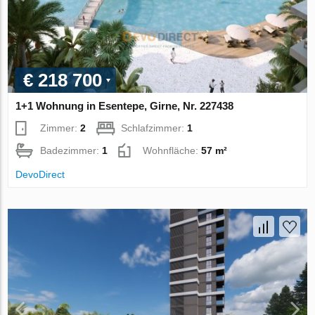
€ 218 700
1+1 Wohnung in Esentepe, Girne, Nr. 227438
Zimmer:
2
Schlafzimmer:
1
Badezimmer:
1
Wohnfläche:
57 m²
DevoDirect