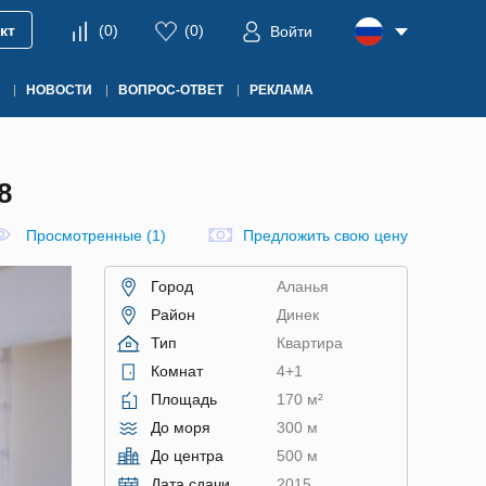
кт
(
0
)
(
0
)
Войти
НОВОСТИ
ВОПРОС-ОТВЕТ
РЕКЛАМА
8
Просмотренные (1)
Предложить свою цену
Город
Аланья
Район
Динек
Тип
Квартира
Комнат
4+1
Площадь
170 м²
До моря
300 м
До центра
500 м
Дата сдачи
2015