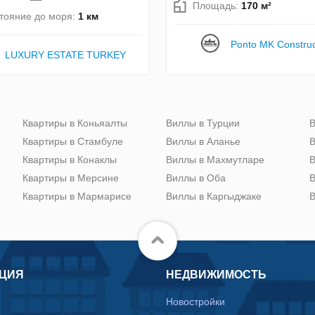
Площадь:
170 м²
тояние до моря:
1 км
Ponto MK Construc
LUXURY ESTATE TURKEY
Квартиры в Коньяалты
Виллы в Турции
В
Квартиры в Стамбуле
Виллы в Аланье
В
Квартиры в Конаклы
Виллы в Махмутларе
В
Квартиры в Мерсине
Виллы в Оба
В
Квартиры в Мармарисе
Виллы в Каргыджаке
В
ЦИЯ
НЕДВИЖИМОСТЬ
Новостройки