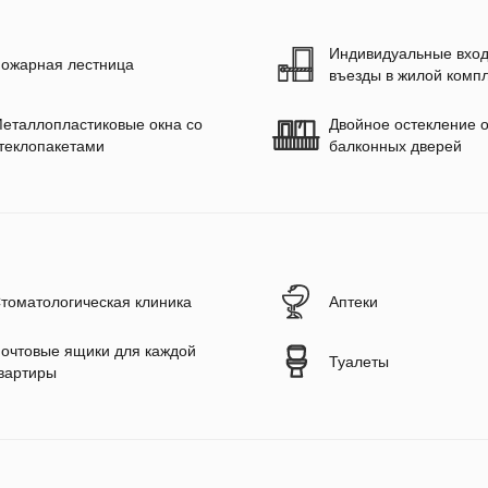
Индивидуальные вход
ожарная лестница
въезды в жилой комп
еталлопластиковые окна со
Двойное остекление о
теклопакетами
балконных дверей
томатологическая клиника
Аптеки
очтовые ящики для каждой
Туалеты
вартиры