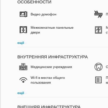
ОСОБЕННОСТИ
Видео домофон
П
Межкомнатные панельные
М
двери
с
ещё
ВНУТРЕННЯЯ ИНФРАСТРУКТУРА
Медицинские учреждения
С
Wi-fi в местах общего
П
пользования
к
ещё
ВНЕШНЯЯ ИНФРАСТРУКТУРА