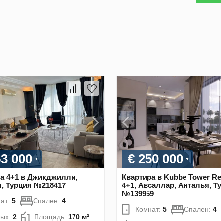
53 000
€ 250 000
а 4+1 в Джикджилли,
Квартира в Kubbe Tower Re
, Турция №218417
4+1, Авсаллар, Анталья, Т
№139959
ат:
5
Спален:
4
Комнат:
5
Спален:
4
ных:
2
Площадь:
170 м²