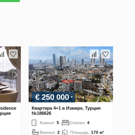
€ 250 000
sidence
Квартира 4+1 в Измире, Турция
урция
№186626
Комнат:
5
Спален:
4
Ванных:
2
Площадь:
170 м²