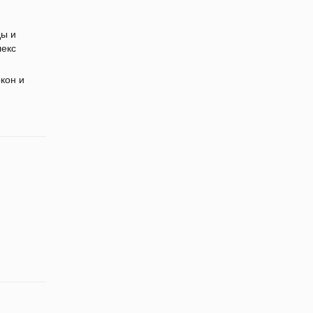
ы и
лекс
кон и