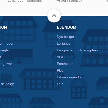
Lejligheder i Marmaris
Villaer i Kargicak
V
ION
EJENDOM
Nye boliger
somheder
Lejlighed
mægler
Lejligheder i boligkompleks
t
Villa
 og svar
Penthouse
Plot
ng
Erhvervsejendom
 de bruge
Leje