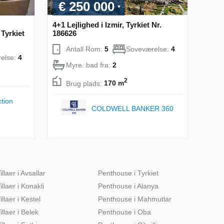
€ 250 000
4+1 Lejlighed i Izmir, Tyrkiet Nr.
 Tyrkiet
186626
Antall Rom:
5
Soveværelse:
4
else:
4
Myre. bad fra:
2
2
Brug plads:
170 m
tion
COLDWELL BANKER 360
illaer i Avsallar
Penthouse i Tyrkiet
illaer i Konakli
Penthouse i Alanya
illaer i Kestel
Penthouse i Mahmutlar
illaer i Belek
Penthouse i Oba