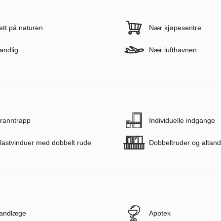
ett på naturen
Nær kjøpesentre
andlig
Nær lufthavnen.
ranntrapp
Individuelle indgange
lastvinduer med dobbelt rude
Dobbeltruder og altan
andlæge
Apotek