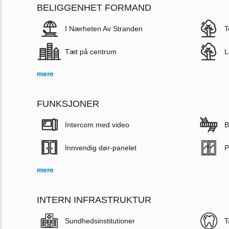
BELIGGENHET FORMAND
I Nærheten Av Stranden
T
Tæt på centrum
L
mere
FUNKSJONER
Intercom med video
B
Innvendig dør-panelet
P
mere
INTERN INFRASTRUKTUR
Sundhedsinstitutioner
T