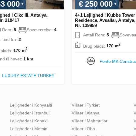
53 000
€ 250 000
ghed i Cikcilli, Antalya,
4+1 Lejlighed i Kubbe Tower
Nr. 218417
Residence, Avsallar, Antalya,
Nr. 139959
ll Rom:
5
Soveværelse:
4
Antall Rom:
5
Sovevær
. bad fra:
2
2
Brug plads:
170 m
2
 plads:
170 m
nd til havet:
1 km
Ponto MK Construc
LUXURY ESTATE TURKEY
Lejligheder i Konyaalti
Villaer i Tyrkiet
V
Lejligheder i Istanbul
Villaer i Alanya
V
Lejligheder i Konakli
Villaer i Mahmutlar
V
Lejligheder i Mersin
Villaer i Oba
V