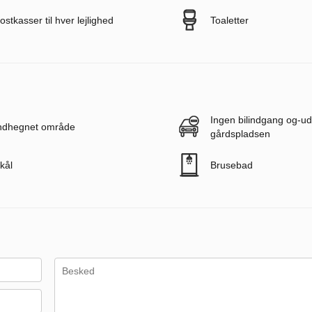
ostkasser til hver lejlighed
Toaletter
Ingen bilindgang og-ud
ndhegnet område
gårdspladsen
kål
Brusebad