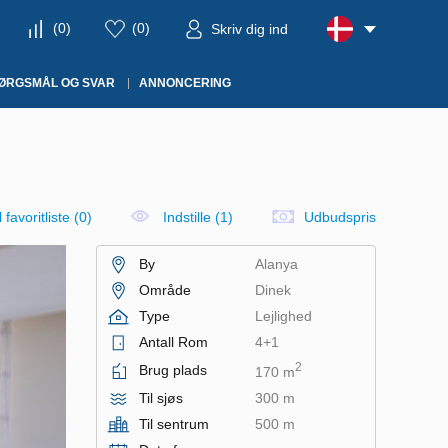
(
0
)
(
0
)
Skriv dig ind
ØRGSMÅL OG SVAR
ANNONCERING
il favoritliste
(
0
)
Indstille (1)
Udbudspris
By
Alanya
Område
Dinek
Type
Lejlighed
Antall Rom
4+1
2
Brug plads
170 m
Til sjøs
300 m
Til sentrum
500 m