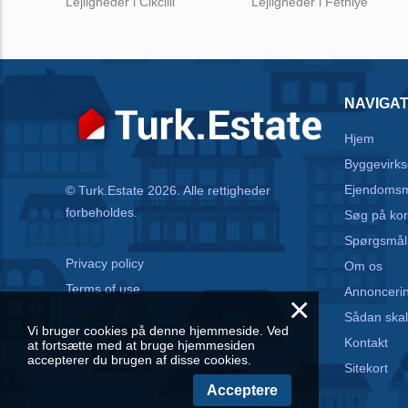
Lejligheder i Cikcilli
Lejligheder i Fethiye
NAVIGAT
Hjem
Byggevirk
Ejendoms
© Turk.Estate 2026. Alle rettigheder
forbeholdes.
Søg på kor
Spørgsmål
Privacy policy
Om os
Terms of use
Annonceri
×
Sådan skal
Vi bruger cookies på denne hjemmeside. Ved
Kontakt
at fortsætte med at bruge hjemmesiden
accepterer du brugen af disse cookies.
Sitekort
Acceptere