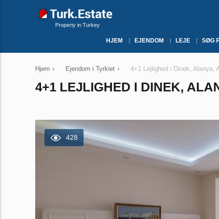
Property in Turkey
HJEM
EJENDOM
LEJE
SØG 
Hjem
›
Ejendom i Tyrkiet
›
4+1 Lejlighed i Dinek, Alanya, 
4+1 LEJLIGHED I DINEK, ALA
428