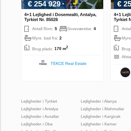
€ 254 929
€ 2
4+1 Lejlighed i Dosemealti, Antalya,
4+1 Lejli
Tyrkiet Nr. 85026
Tyrkiet 
Antall Rom:
5
Soveværelse:
4
Anta
Myre. bad fra:
2
Myre
2
Brug plads:
170 m
Brug
Afsta
TEKCE Real Estate
Lejligheder i Tyrkiet
Lejligheder i Alanya
Lejligheder i Antalya
Lejligheder i Mahmutlar
Lejligheder i Avsallar
Lejligheder i Kargicak
Lejligheder i Oba
Lejligheder i Kemer