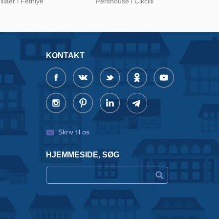
illaer i Fethiye
Penthouse i Cikcilli
KONTAKT
Skriv til os
HJEMMESIDE, SØG