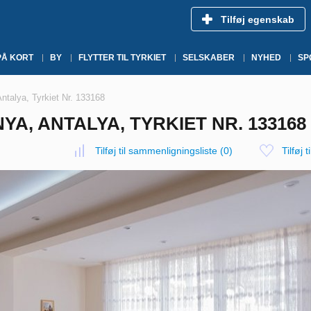
Tilføj egenskab
PÅ KORT
BY
FLYTTER TIL TYRKIET
SELSKABER
NYHED
SP
Antalya, Tyrkiet Nr. 133168
NYA, ANTALYA, TYRKIET NR. 133168
Tilføj til sammenligningsliste
(
0
)
Tilføj t