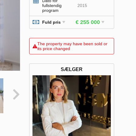
Dato for
fullstendig
2015
program
€ 255 000
Fuld pris
The property may have been sold or
its price changed
SÆLGER