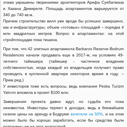
этажа украшены творениями архитекторов Арифа Суябатмаза
и Хакана Демиреля. Площадь апартаментов варьируется от
340 до 740 кв.м..
Причем строительство вилл уже вроде бы успешно завершено,
как и инфраструктуры; объем «готовых» площадей – порядка 4
млн квадратных метров. Вопрос в апартаментах: на этой
стройплощадке пока тишина.
При том, что 42 элитных апартамента Barbaros Reserve-Bodrum
Residences начали продавать еще в 2017-м, на условиях 49-
летнего таймшера (таймшер - частичное владение
собственностью, когда каждый из владельцев получает право
проводить в купленной квартире некоторое время в году. –
Прим.ред.)
У инвесторов тоже есть вопросы, ведь компания Peska Turizm
Yatırım вложила в проект $100 млн.
Завершения проекта давно ждут, но судьба его пока
неизвестна. Инвесторы теряют в доходах, ведь в ближайшем
сезоне цены на аренду в Бодруме
взлетели на 50%
, и на этом
можно было бы хорошо заработать, если бы средства были
потрачены не на этот долгострой.