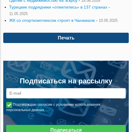
сделки с недвижимостью на эскроу
-
18.06.2026
Турецкие подрядчики «отметились» в 137 странах
-
11.05.2025
ЖК со спорткомплексом строят в Чанаккале
-
10.05.2025
Печать
Подписаться на рассылку
Подтверждаю согласие с условиями использования
персональных данных
Подписаться