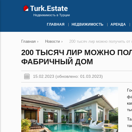
Недвижимость в Турции
ГЛАВНАЯ
НЕДВИЖИМОСТЬ
АРЕНДА
Главная
›
Новости
›
200 тысяч лир можно получить от
200 ТЫСЯЧ ЛИР МОЖНО ПО
ФАБРИЧНЫЙ ДОМ
15.02.2023 (обновлено: 01.03.2023)
Го
фа
ка
ты
Та
та