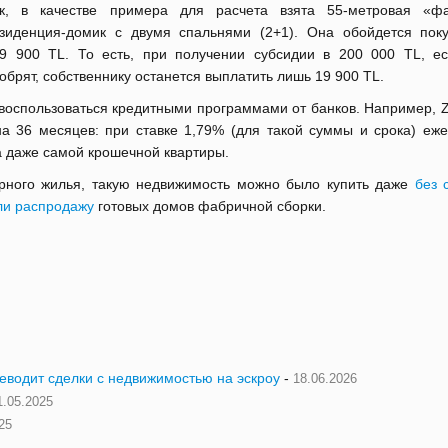
к, в качестве примера для расчета взята 55-метровая «ф
зиденция-домик с двумя спальнями (2+1). Она обойдется пок
9 900 TL. То есть, при получении субсидии в 200 000 TL, ес
обрят, cобственнику останется выплатить лишь 19 900 TL.
воспользоваться кредитными программами от банков. Например, Z
а 36 месяцев: при ставке 1,79% (для такой суммы и срока) еж
да даже самой крошечной квартиры.
орного жилья, такую недвижимость можно было купить даже
без 
ли распродажу
готовых домов фабричной сборки.
реводит сделки с недвижимостью на эскроу
-
18.06.2026
1.05.2025
25