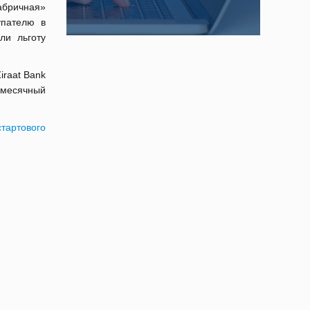
абричная»
упателю в
ли льготу
iraat Bank
емесячный
стартового