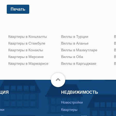
Печать
Квартиры в Коньяалты
Виллы в Турции
В
Квартиры в Стамбуле
Виллы в Аланье
В
Квартиры в Конаклы
Виллы в Махмутларе
В
Квартиры в Мерсине
Виллы в Оба
В
Квартиры в Мармарисе
Виллы в Каргыджаке
В
ЦИЯ
НЕДВИЖИМОСТЬ
Новостройки
ики
Квартиры