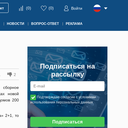
кт
(
0
)
(
0
)
Войти
НОВОСТИ
ВОПРОС-ОТВЕТ
РЕКЛАМА
Подписаться на
рассылку
1
2
 сборное
ках новой
Подтверждаю согласие с условиями
домов 200
использования персональных данных
» 2+1, то
Подписаться