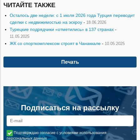
ЧИТАЙТЕ ТАКЖЕ
Осталось две недели: с 1 июля 2026 года Турция переводит
сделки с недвижимостью на эскроу
-
18.06.2026
Турецкие подрядчики «отметились» в 137 странах
-
11.05.2025
ЖК со спорткомплексом строят в Чанаккале
-
10.05.2025
Печать
Подписаться на рассылку
Подтверждаю согласие с условиями использования
персональных данных