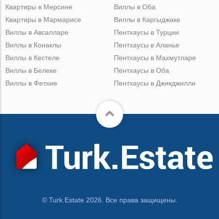
Квартиры в Мерсине
Виллы в Оба
Квартиры в Мармарисе
Виллы в Каргыджаке
Виллы в Авсалларе
Пентхаусы в Турции
Виллы в Конаклы
Пентхаусы в Аланье
Виллы в Кестеле
Пентхаусы в Махмутларе
Виллы в Белеке
Пентхаусы в Оба
Виллы в Фетхие
Пентхаусы в Джикджилли
© Turk.Estate 2026. Все права защищены.