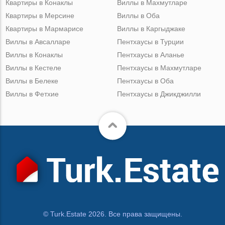
Квартиры в Конаклы
Виллы в Махмутларе
Квартиры в Мерсине
Виллы в Оба
Квартиры в Мармарисе
Виллы в Каргыджаке
Виллы в Авсалларе
Пентхаусы в Турции
Виллы в Конаклы
Пентхаусы в Аланье
Виллы в Кестеле
Пентхаусы в Махмутларе
Виллы в Белеке
Пентхаусы в Оба
Виллы в Фетхие
Пентхаусы в Джикджилли
© Turk.Estate 2026. Все права защищены.