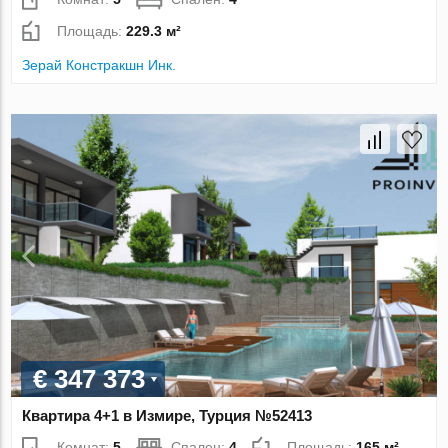
Площадь:
229.3 м²
Зерай Констракшн Инк.
€ 347 373
Квартира 4+1 в Измире, Турция №52413
Комнат:
5
Спален:
4
Площадь:
165 м²