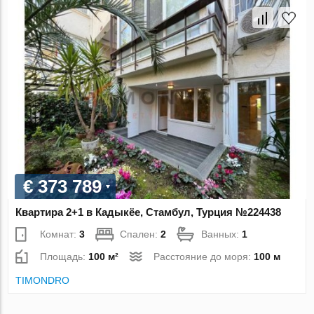
€ 373 789
Квартира 2+1 в Кадыкёе, Стамбул, Турция №224438
Комнат:
3
Спален:
2
Ванных:
1
Площадь:
100 м²
Расстояние до моря:
100 м
TIMONDRO