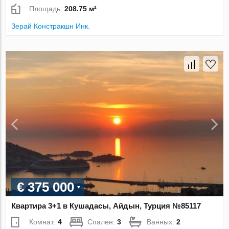
Площадь:
208.75 м²
Зерай Констракшн Инк.
€ 375 000
Квартира 3+1 в Кушадасы, Айдын, Турция №85117
Комнат:
4
Спален:
3
Ванных:
2