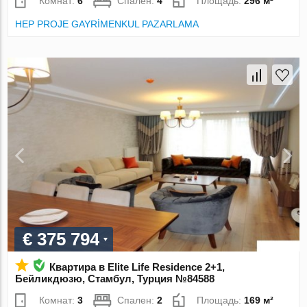
Комнат:
6
Спален:
4
Площадь:
296 м²
HEP PROJE GAYRİMENKUL PAZARLAMA
€ 375 794
Квартира в Elite Life Residence 2+1,
Бейликдюзю, Стамбул, Турция №84588
Комнат:
3
Спален:
2
Площадь:
169 м²