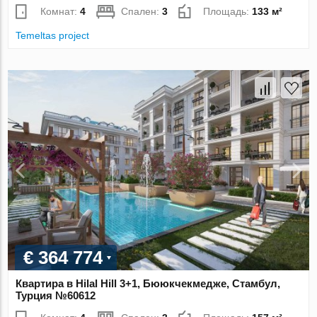
Комнат:
4
Спален:
3
Площадь:
133 м²
Temeltas project
€ 364 774
Квартира в Hilal Hill 3+1, Бююкчекмедже, Стамбул,
Турция №60612