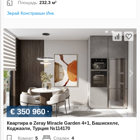
Площадь:
232.3 м²
Зерай Констракшн Инк.
€ 350 960
Квартира в Zeray Miracle Garden 4+1, Башискеле,
Коджаэли, Турция №114170
Комнат:
5
Спален:
4