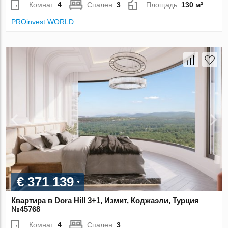
Комнат:
4
Спален:
3
Площадь:
130 м²
PROinvest WORLD
€ 371 139
Квартира в Dora Hill 3+1, Измит, Коджаэли, Турция
№45768
Комнат:
4
Спален:
3