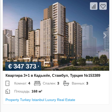
€ 347 373
Квартира 3+1 в Кадыкёе, Стамбул, Турция №153389
Комнат:
4
Спален:
3
Ванных:
3
Площадь:
168 м²
Property Turkey Istanbul Luxury Real Estate