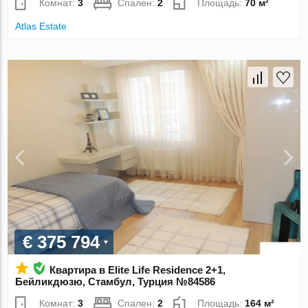
Комнат:
3
Спален:
2
Площадь:
70 м²
Atlas Estate
€ 375 794
Квартира в Elite Life Residence 2+1,
Бейликдюзю, Стамбул, Турция №84586
Комнат:
3
Спален:
2
Площадь:
164 м²