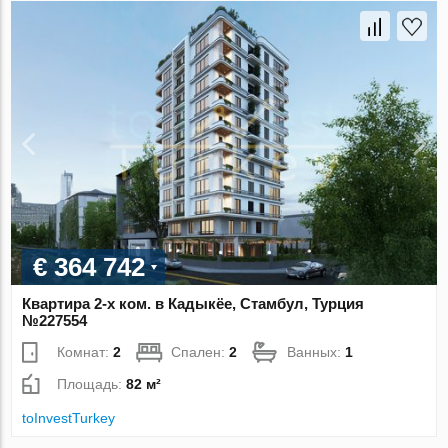
€ 364 742
Квартира 2-х ком. в Кадыкёе, Стамбул, Турция
№227554
Комнат:
2
Спален:
2
Ванных:
1
Площадь:
82 м²
toInvestTurkey