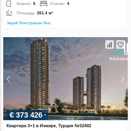
Комнат:
5
Спален:
4
Площадь:
261.4 м²
Зерай Констракшн Инк.
€ 373 426
Квартира 3+1 в Измире, Турция №52402