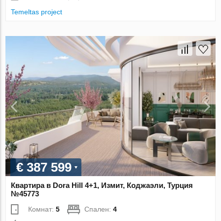
Temeltas project
€ 387 599
Квартира в Dora Hill 4+1, Измит, Коджаэли, Турция
№45773
Комнат:
5
Спален:
4