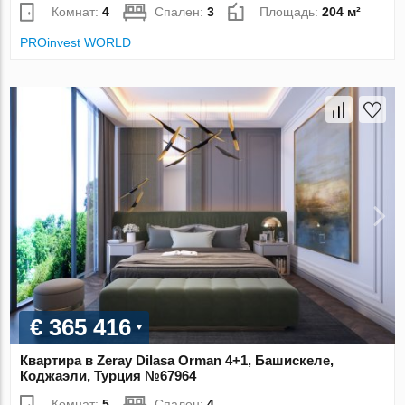
Комнат:
4
Спален:
3
Площадь:
204 м²
PROinvest WORLD
€ 365 416
Квартира в Zeray Dilasa Orman 4+1, Башискеле,
Коджаэли, Турция №67964
Комнат:
5
Спален:
4