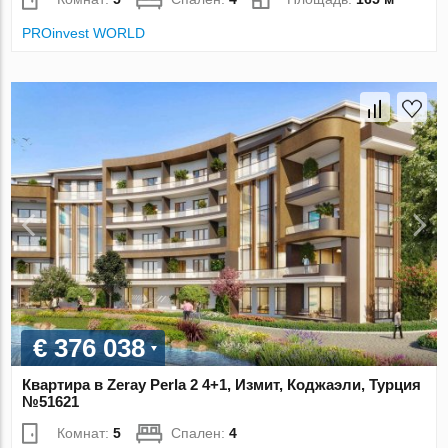
PROinvest WORLD
€ 376 038
Квартира в Zeray Perla 2 4+1, Измит, Коджаэли, Турция
№51621
Комнат:
5
Спален:
4