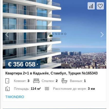
€ 356 058
Квартира 2+1 в Кадыкёе, Стамбул, Турция №165343
Комнат:
3
Спален:
2
Ванных:
1
Площадь:
114 м²
Расстояние до моря:
3 км
TIMONDRO