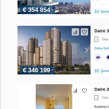
€ 354 854
Şirket
Daire 
Oda 
Daha faz
€ 346 199
Şirket
Daire 
Oda 
Kadıköy'd