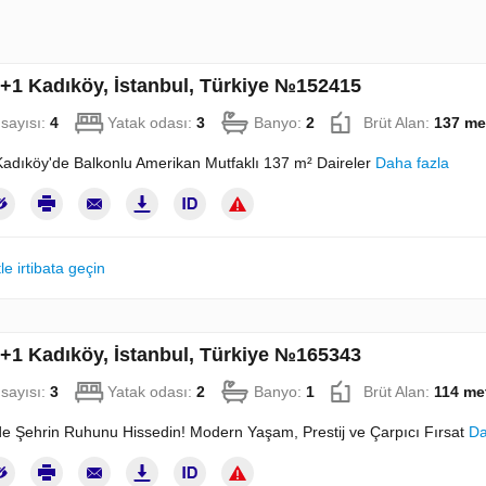
3+1 Kadıköy, İstanbul, Türkiye №152415
sayısı:
4
Yatak odası:
3
Banyo:
2
Brüt Alan:
137 me
Kadıköy'de Balkonlu Amerikan Mutfaklı 137 m² Daireler
Daha fazla
le irtibata geçin
2+1 Kadıköy, İstanbul, Türkiye №165343
sayısı:
3
Yatak odası:
2
Banyo:
1
Brüt Alan:
114 me
e Şehrin Ruhunu Hissedin! Modern Yaşam, Prestij ve Çarpıcı Fırsat
Da