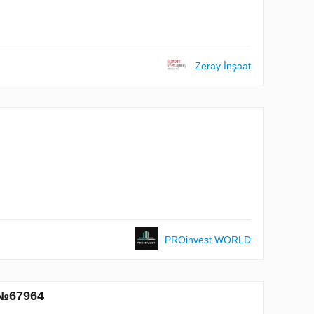
Zeray İnşaat
PROinvest WORLD
e №67964