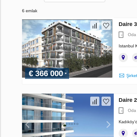
6 emlak
Daire 
Oda 
Istanbul 
€ 366 000
Şirket
Daire 
Oda 
Kadıköy’d