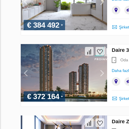
€ 384 492
Şirket
Daire 
Oda 
Daha faz
€ 372 164
Şirket
Daire 