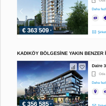
Oda 
Daha faz
€ 363 509
Şirket
KADIKÖY BÖLGESINE YAKIN BENZER 
Daire 
Oda 
Daha faz
€ 356 585
Şirket