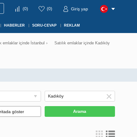
(
0
)
(
0
)
Giriş yap
HABERLER
SORU-CEVAP
REKLAM
ık emlaklar içinde İstanbul
›
Satılık emlaklar içinde Kadıköy
Arama
ritada göster