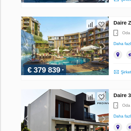
Daire Z
Oda 
Daha faz
€ 379 839
Şirket
Daire 
Oda 
Daha faz