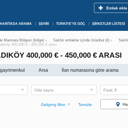
Emlak ekle
HARITADA ARAMA
ŞEHIR
TÜRKIYE'YE GÖÇ
ŞIRKETLER LISTESI
nde Marmara Bölgesi (bölge)
›
Satılık emlaklar içinde İstanbul (il)
›
Satıl
Kadıköy 400,000 € - 450,000 € arası
IKÖY 400,000 € - 450,000 € ARASI
i gayrimenkul
Arsa
İlan numarasına göre arama
Oda sayısı
Fiyat, €
Ha
Gelişmiş filtre
Temizle