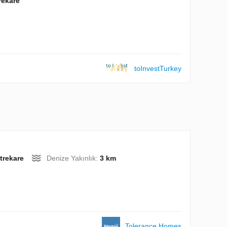
rekare
toInvestTurkey
trekare
Denize Yakınlık:
3 km
Tolerance Homes