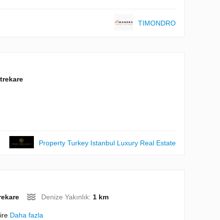
TIMONDRO
trekare
Property Turkey Istanbul Luxury Real Estate
rekare
Denize Yakınlık:
1 km
aire
Daha fazla