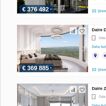
€ 376 492
Şirket
Daire D
Oda 
Daha faz
€ 369 885
Şirket
Daire 
Oda 
Daha faz