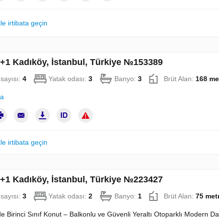
le irtibata geçin
3+1 Kadıköy, İstanbul, Türkiye №153389
sayısı:
4
Yatak odası:
3
Banyo:
3
Brüt Alan:
168 me
la
le irtibata geçin
2+1 Kadıköy, İstanbul, Türkiye №223427
sayısı:
3
Yatak odası:
2
Banyo:
1
Brüt Alan:
75 met
e Birinci Sınıf Konut – Balkonlu ve Güvenli Yeraltı Otoparklı Modern D