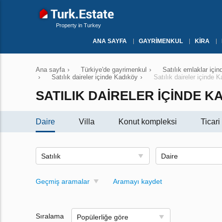
Property in Turkey
ANA SAYFA
GAYRIMENKUL
KIRA
Ana sayfa
›
Türkiye'de gayrimenkul
›
Satılık emlaklar içi
›
Satılık daireler içinde Kadıköy
›
Satılık daireler içinde 
SATILIK DAIRELER IÇINDE KAD
Daire
Villa
Konut kompleksi
Ticar
Satılık
Daire
Geçmiş aramalar
Aramayı kaydet
Sıralama
Popülerliğe göre