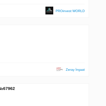
PROinvest WORLD
Zeray İnşaat
e №67962