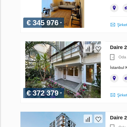
€ 345 976
Şirket
Daire 
Oda 
İstanbul 
€ 372 379
Şirket
Daire 