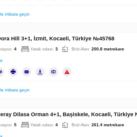
le irtibata geçin
ora Hill 3+1, İzmit, Kocaeli, Türkiye №45768
sayısı:
4
Yatak odası:
3
Brüt Alan:
200.8 metrekare
la
le irtibata geçin
Zeray Dilasa Orman 4+1, Başiskele, Kocaeli, Türkiy
sayısı:
5
Yatak odası:
4
Brüt Alan:
261.4 metrekare
la