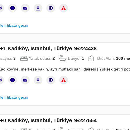
le irtibata geçin
2+1 Kadıköy, İstanbul, Türkiye №224438
sayısı:
3
Yatak odası:
2
Banyo:
1
Brüt Alan:
100 me
Kadıköy’de, merkeze yakın, ayrı mutfaklı sahil dairesi | Yüksek getiri p
le irtibata geçin
2+0 Kadıköy, İstanbul, Türkiye №227554