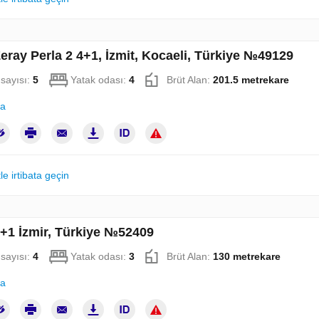
eray Perla 2 4+1, İzmit, Kocaeli, Türkiye №49129
sayısı:
5
Yatak odası:
4
Brüt Alan:
201.5 metrekare
la
le irtibata geçin
3+1 İzmir, Türkiye №52409
sayısı:
4
Yatak odası:
3
Brüt Alan:
130 metrekare
la