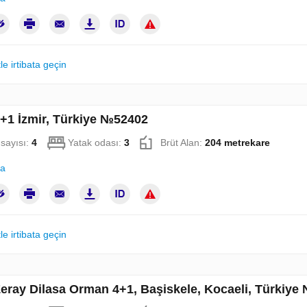
le irtibata geçin
3+1 İzmir, Türkiye №52402
sayısı:
4
Yatak odası:
3
Brüt Alan:
204 metrekare
la
le irtibata geçin
Zeray Dilasa Orman 4+1, Başiskele, Kocaeli, Türkiy