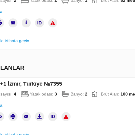
sayısı:
2
Yatak odası:
2
Banyo:
1
Brüt Alan:
82 met
la
le irtibata geçin
ILANLAR
3+1 İzmir, Türkiye №7355
sayısı:
4
Yatak odası:
3
Banyo:
2
Brüt Alan:
100 me
la
le irtibata geçin