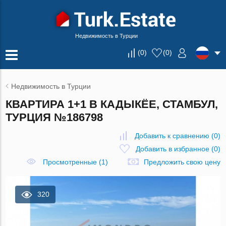
Недвижимость в Турции
(
0
)
(
0
)
Недвижимость в Турции
КВАРТИРА 1+1 В КАДЫКЁЕ, СТАМБУЛ,
ТУРЦИЯ №186798
Добавить к сравнению
(
0
)
Добавить в избранное
(
0
)
Просмотренные (1)
Предложить свою цену
320