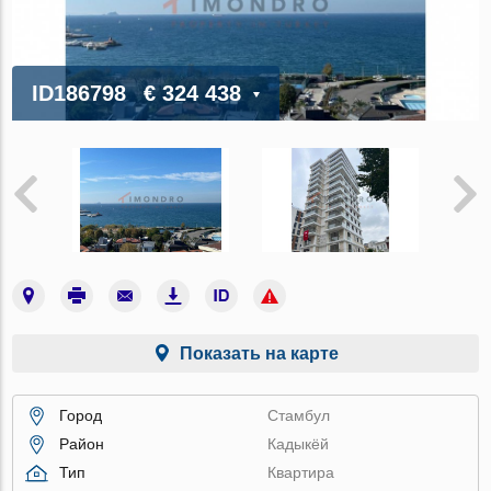
ID186798
€ 324 438
Показать на карте
Город
Стамбул
Район
Кадыкёй
Тип
Квартира