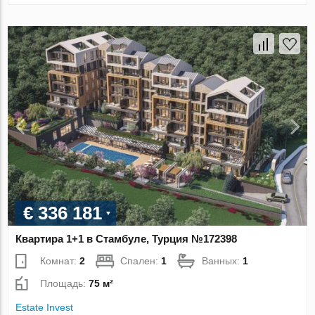
€ 336 181
Квартира 1+1 в Стамбуле, Турция №172398
Комнат:
2
Спален:
1
Ванных:
1
Площадь:
75 м²
Estate Invest