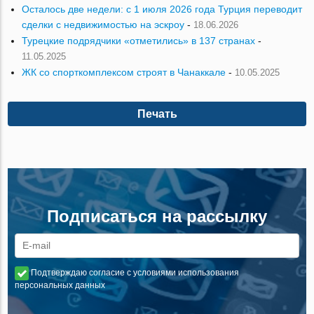
Осталось две недели: с 1 июля 2026 года Турция переводит
сделки с недвижимостью на эскроу
-
18.06.2026
Турецкие подрядчики «отметились» в 137 странах
-
11.05.2025
ЖК со спорткомплексом строят в Чанаккале
-
10.05.2025
Печать
Подписаться на рассылку
Подтверждаю согласие с условиями использования
персональных данных