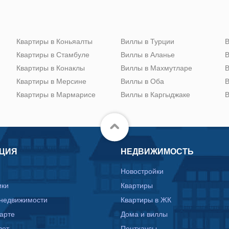
Квартиры в Коньяалты
Виллы в Турции
В
Квартиры в Стамбуле
Виллы в Аланье
В
Квартиры в Конаклы
Виллы в Махмутларе
В
Квартиры в Мерсине
Виллы в Оба
В
Квартиры в Мармарисе
Виллы в Каргыджаке
В
ЦИЯ
НЕДВИЖИМОСТЬ
Новостройки
ики
Квартиры
 недвижимости
Квартиры в ЖК
карте
Дома и виллы
вет
Пентхаусы