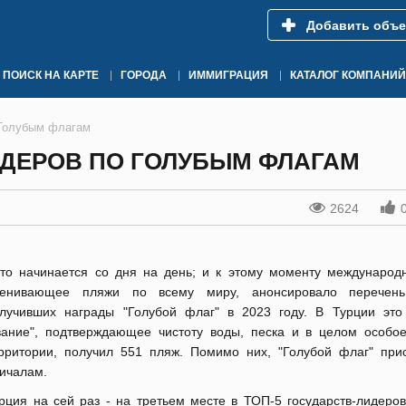
Добавить объе
ПОИСК НА КАРТЕ
ГОРОДА
ИММИГРАЦИЯ
КАТАЛОГ КОМПАНИЙ
 Голубым флагам
ИДЕРОВ ПО ГОЛУБЫМ ФЛАГАМ
2624
то начинается со дня на день; и к этому моменту международ
ценивающее пляжи по всему миру, анонсировало перечень
лучивших награды "Голубой флаг" в 2023 году. В Турции это
вание", подтверждающее чистоту воды, песка и в целом особое
рритории, получил 551 пляж. Помимо них, "Голубой флаг" при
ичалам.
рция на сей раз - на третьем месте в ТОП-5 государств-лидеров