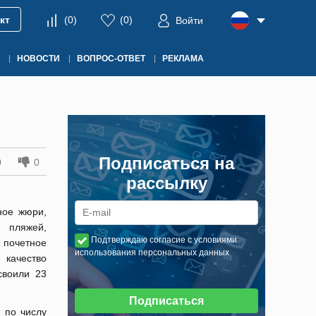
кт
(
0
)
(
0
)
Войти
НОВОСТИ
ВОПРОС-ОТВЕТ
РЕКЛАМА
Подписаться на
0
0
рассылку
ное жюри,
 пляжей,
Подтверждаю согласие с условиями
 почетное
использования персональных данных
 качество
своили 23
Подписаться
 по числу