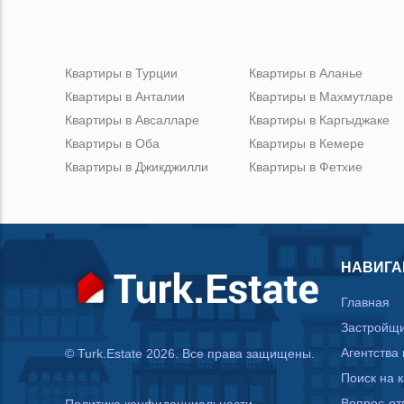
Квартиры в Турции
Квартиры в Аланье
Квартиры в Анталии
Квартиры в Махмутларе
Квартиры в Авсалларе
Квартиры в Каргыджаке
Квартиры в Оба
Квартиры в Кемере
Квартиры в Джикджилли
Квартиры в Фетхие
НАВИГА
Главная
Застройщ
Агентства
© Turk.Estate 2026. Все права защищены.
Поиск на 
Вопрос-от