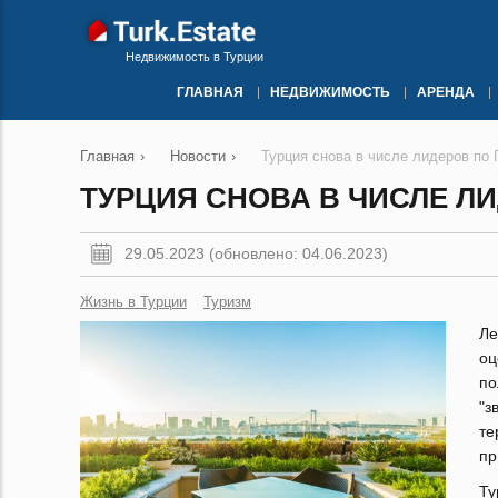
Недвижимость в Турции
ГЛАВНАЯ
НЕДВИЖИМОСТЬ
АРЕНДА
Главная
›
Новости
›
Турция снова в числе лидеров по
ТУРЦИЯ СНОВА В ЧИСЛЕ Л
29.05.2023 (обновлено: 04.06.2023)
Жизнь в Турции
Туризм
Ле
о
по
"з
те
пр
Ту