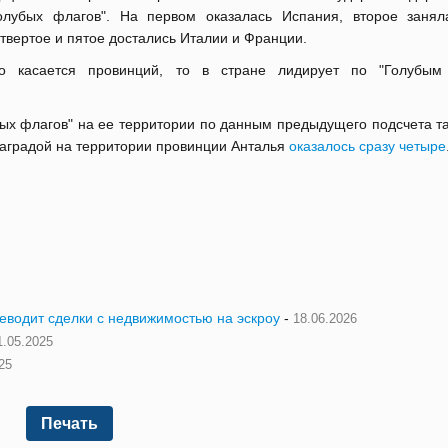
олубых флагов". На первом оказалась Испания, второе занял
твертое и пятое достались Италии и Франции.
о касается провинций, то в стране лидирует по "Голубым
бых флагов" на ее территории по данным предыдущего подсчета т
наградой на территории провинции Анталья
оказалось сразу четыре
реводит сделки с недвижимостью на эскроу
-
18.06.2026
1.05.2025
25
Печать