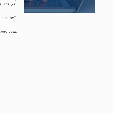
а Греция.
 флагам",
акого рода
.