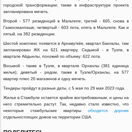
городской трансформации; также в инфраструктуре проекта
запланирована мечеть.
Второй - 577 резиденций в Мальтепе; третий - 665, снова в
Газиосманпаше; четвертый - 603 лота, опять в Мальтепе. Как и
пятый, на 382 резиденции.
Шестой комплекс появится в Арнавуткёе, квартал Баклалы, там
запланирован ЖК на 621 квартиру. Седьмой - в Тузле, в
квартале Айдынлы, похожий по объему: 622 лота.
Восьмой - также в Тузле, в квартале Орханлы (381 единица
жилья); девятый - рядом, также в Тузле/Орханлы, на 577
квартир плюс 20 магазинов и одну мечеть.
Тендеры пройдут в разные даты, с 5 мая по 29 мая 2023 года.
Жилье в Стамбуле остается крайне востребованным; и цены на
него стремительно растут. Так, недавно стало известно, что
некоторые стамбульские квартиры
обходятся дороже
отдельностоящих домов на территории США.