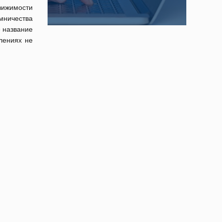
вижимости
мничества
е название
лениях не