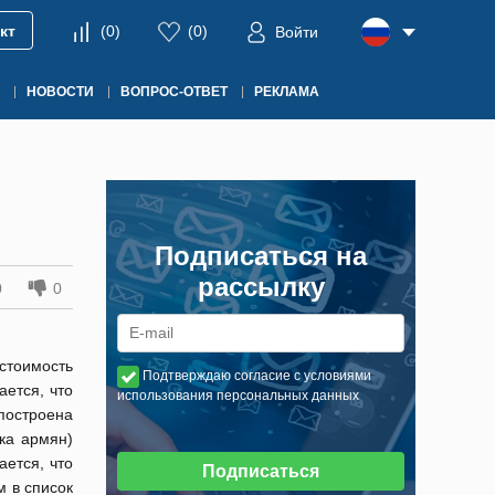
кт
(
0
)
(
0
)
Войти
НОВОСТИ
ВОПРОС-ОТВЕТ
РЕКЛАМА
Подписаться на
рассылку
0
0
стоимость
Подтверждаю согласие с условиями
ается, что
использования персональных данных
построена
ока армян)
ается, что
Подписаться
м в список