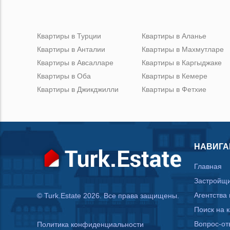
Квартиры в Турции
Квартиры в Аланье
Квартиры в Анталии
Квартиры в Махмутларе
Квартиры в Авсалларе
Квартиры в Каргыджаке
Квартиры в Оба
Квартиры в Кемере
Квартиры в Джикджилли
Квартиры в Фетхие
НАВИГА
Главная
Застройщ
Агентства
© Turk.Estate 2026. Все права защищены.
Поиск на 
Вопрос-от
Политика конфиденциальности