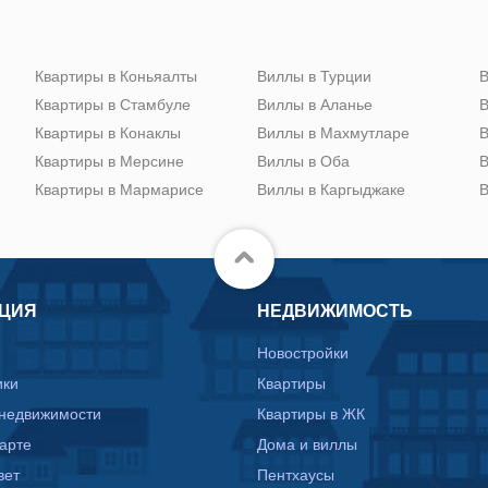
Квартиры в Коньяалты
Виллы в Турции
В
Квартиры в Стамбуле
Виллы в Аланье
В
Квартиры в Конаклы
Виллы в Махмутларе
В
Квартиры в Мерсине
Виллы в Оба
В
Квартиры в Мармарисе
Виллы в Каргыджаке
В
ЦИЯ
НЕДВИЖИМОСТЬ
Новостройки
ики
Квартиры
 недвижимости
Квартиры в ЖК
карте
Дома и виллы
вет
Пентхаусы