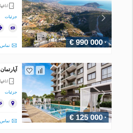
اتاقها
جزئیات
€ 990 000
تماس 
آپارتمان در Alanya ، ترکیه 1 خوابه ، 43 متر
اتاقها
جزئیات
€ 125 000
تماس 