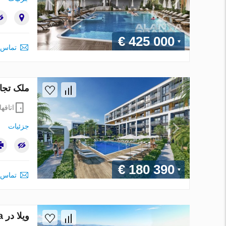
€ 425 000
تماس 
ملک تجاری در Antalya ، ترکیه 
اتاقها
جزئیات
€ 180 390
تماس 
ویلا در Alanya ، ترکیه 4 خوابه ، 346 متر مربع. شماره 62122