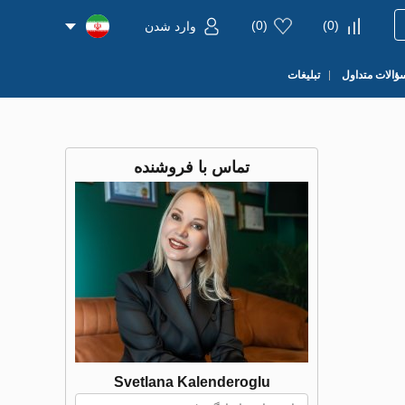
)
0
(
)
0
(
وارد شدن
ؤالات متداول
تبلیغات
تماس با فروشنده
Svetlana Kalenderoglu