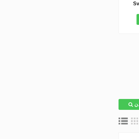
Sv
دن