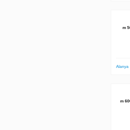
50
Alanya
600