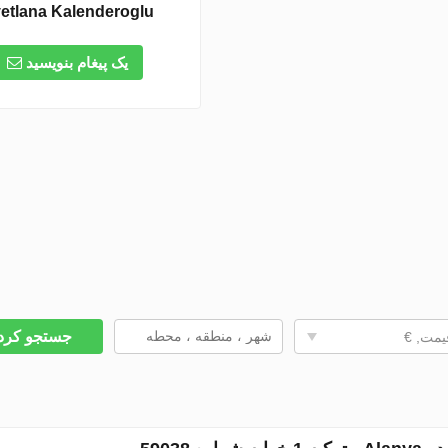
etlana Kalenderoglu
یک پیغام بنویسید
جستجو کر
یمت, €