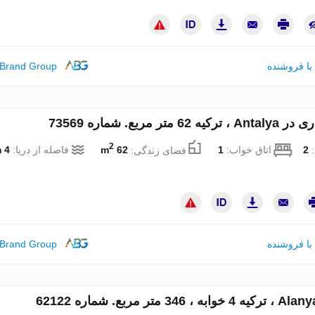
با فروشنده
 Brand Group
62 متر مربع. شماره 73569
2
:
2
اتاق خواب:
1
فضای زندگی:
62 m
فاصله از دریا:
4 km
با فروشنده
 Brand Group