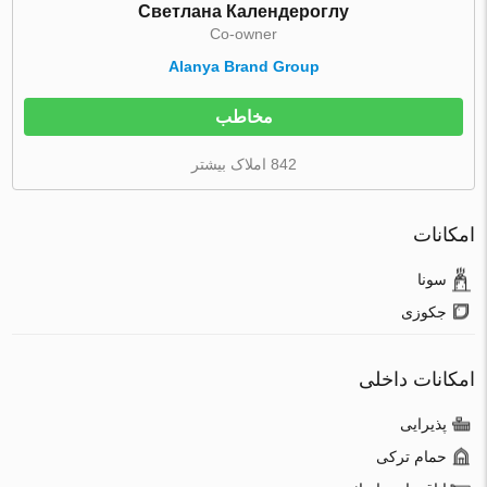
Светлана Календероглу
Co-owner
Alanya Brand Group
مخاطب
842 املاک بیشتر
امکانات
سونا
جکوزی
امکانات داخلی
پذیرایی
حمام ترکی