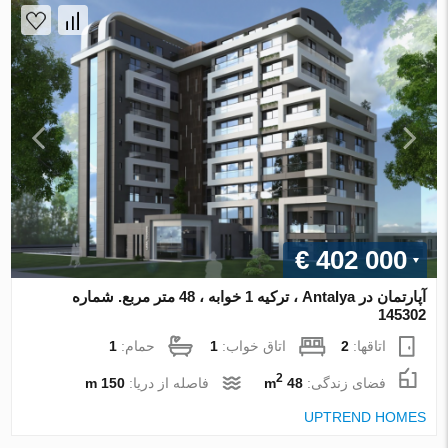
€ 402 000
آپارتمان در Antalya ، ترکیه 1 خوابه ، 48 متر مربع. شماره
145302
اتاقها:
2
اتاق خواب:
1
حمام:
1
2
فضای زندگی:
48 m
فاصله از دریا:
150 m
UPTREND HOMES