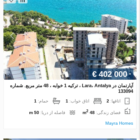
€ 402 000
آپارتمان در Lara، Antalya ، ترکیه 1 خوابه ، 48 متر مربع. شماره
133094
اتاقها:
2
اتاق خواب:
1
حمام:
1
2
فضای زندگی:
48 m
فاصله از دریا:
50 m
Mayra Homes