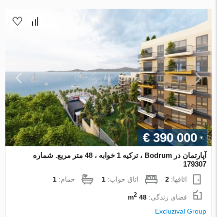
€ 390 000
آپارتمان در Bodrum ، ترکیه 1 خوابه ، 48 متر مربع. شماره
179307
اتاقها:
2
اتاق خواب:
1
حمام:
1
2
فضای زندگی:
48 m
Excluzival Group