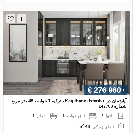
€ 276 960
آپارتمان در Kâğıthane، Istanbul ، ترکیه 1 خوابه ، 48 متر مربع.
شماره 147763
اتاقها:
2
اتاق خواب:
1
حمام:
1
2
فضای زندگی:
48 m