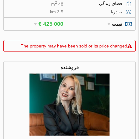
2
فضای زندگی
48 m
به دریا
3.5 km
€ 425 000
قیمت
The property may have been sold or its price changed
فروشنده