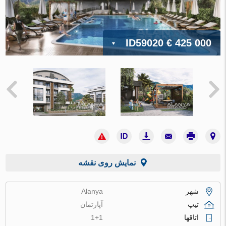
ID59020
€ 425 000
نمایش روی نقشه
شهر
Alanya
تیپ
آپارتمان
اتاقها
1+1