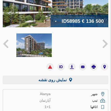
ID58985
€ 136 500
نمایش روی نقشه
شهر
Alanya
تیپ
آپارتمان
اتاقها
1+1