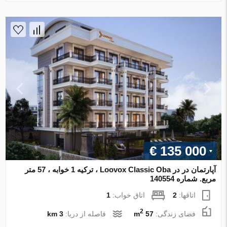
€ 135 000
آپارتمان در در Loovox Classic Oba ، ترکیه 1 خوابه ، 57 متر
مربع. شماره 140554
اتاقها:
2
اتاق خواب:
1
2
فضای زندگی:
57 m
فاصله از دریا:
3 km