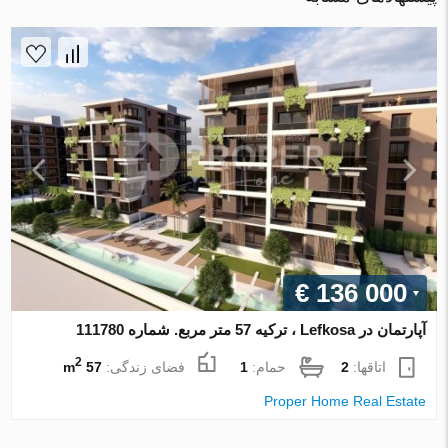
€ 136 000
آپارتمان در Lefkosa ، ترکیه 57 متر مربع. شماره 111780
2
اتاقها:
2
حمام:
1
فضای زندگی:
57 m
Proper Home Real Estate