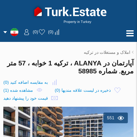
Property in Turkey
)
0
(
)
0
(
املاک و مستغلات در ترکیه
آپارتمان در ALANYA ، ترکیه 1 خوابه ، 57 متر
مربع. شماره 58985
به مقایسه اضافه کنید
(
0
)
ذخیره در لیست علاقه مندیها
(
0
)
مشاهده شده (1)
قیمت خود را پیشنهاد دهید
551