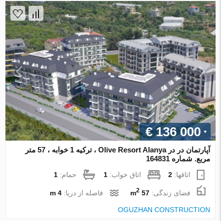
€ 136 000
آپارتمان در در Olive Resort Alanya ، ترکیه 1 خوابه ، 57 متر
مربع. شماره 164831
اتاقها:
2
اتاق خواب:
1
حمام:
1
2
فضای زندگی:
57 m
فاصله از دریا:
4 m
OGUZHAN CONSTRUCTION