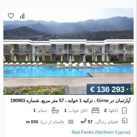
€ 136 293
آپارتمان در Girne ، ترکیه 1 خوابه ، 57 متر مربع. شماره 190983
اتاقها:
2
اتاق خواب:
1
حمام:
1
2
فضای زندگی:
57 m
فاصله از دریا:
650 m
Red Feniks (Northern Cyprus)