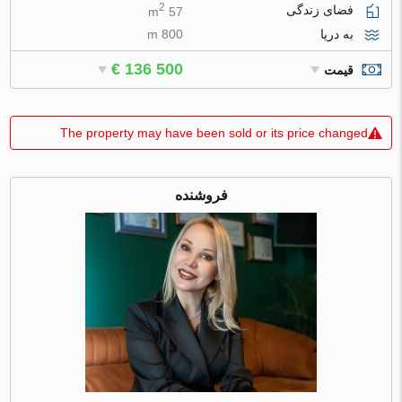
2
فضای زندگی
57 m
به دریا
800 m
€ 136 500
قیمت
The property may have been sold or its price changed
فروشنده