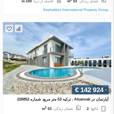
فضای زندگی:
53 m
فاصله از دریا:
100 m
Keyholders International Property Group
€ 142 924
آپارتمان در Alsancak ، ترکیه 53 متر مربع. شماره 226852
2
اتاقها:
2
فضای زندگی:
53 m