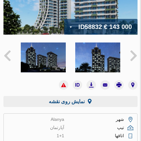
ID58832
€ 143 000
نمایش روی نقشه
شهر
Alanya
تیپ
آپارتمان
اتاقها
1+1