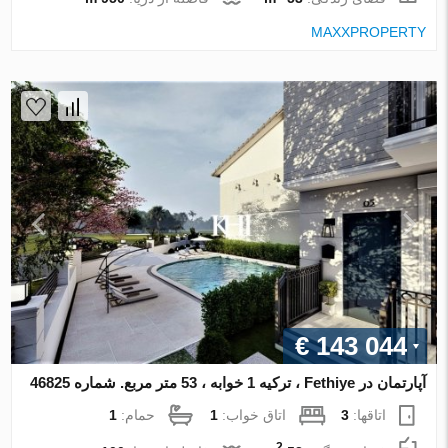
MAXXPROPERTY
€ 143 044
آپارتمان در Fethiye ، ترکیه 1 خوابه ، 53 متر مربع. شماره 46825
اتاقها:
3
اتاق خواب:
1
حمام:
1
2