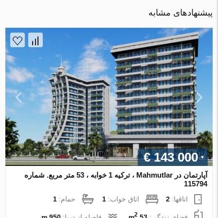
پیشنهادهای مشابه
€ 143 000
آپارتمان در Mahmutlar ، ترکیه 1 خوابه ، 53 متر مربع. شماره
115794
اتاقها:
2
اتاق خواب:
1
حمام:
1
2
فضای زندگی:
53 m
فاصله از دریا:
950 m