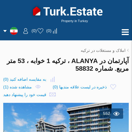
Property in Turkey
)
0
(
)
0
(
املاک و مستغلات در ترکیه
آپارتمان در ALANYA ، ترکیه 1 خوابه ، 53 متر
مربع. شماره 58832
به مقایسه اضافه کنید
(
0
)
ذخیره در لیست علاقه مندیها
(
0
)
مشاهده شده (1)
قیمت خود را پیشنهاد دهید
552