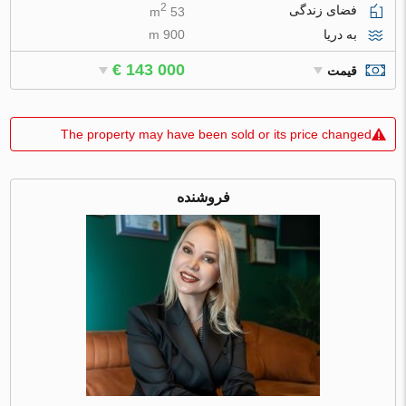
2
فضای زندگی
53 m
به دریا
900 m
€ 143 000
قیمت
The property may have been sold or its price changed
فروشنده