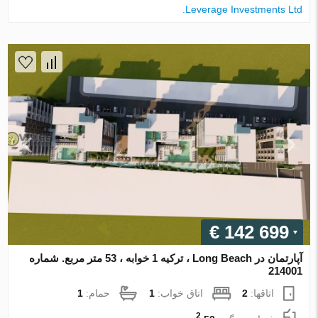
Leverage Investments Ltd.
€ 142 699
آپارتمان در Long Beach ، ترکیه 1 خوابه ، 53 متر مربع. شماره
214001
اتاقها:
2
اتاق خواب:
1
حمام:
1
2