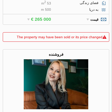
2
فضای زندگی
53 m
به دریا
500 m
€ 265 000
قیمت
The property may have been sold or its price changed
فروشنده