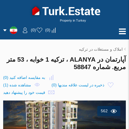
Property in Turkey
)
0
(
)
0
(
املاک و مستغلات در ترکیه
آپارتمان در ALANYA ، ترکیه 1 خوابه ، 53 متر
مربع. شماره 58847
به مقایسه اضافه کنید
(
0
)
ذخیره در لیست علاقه مندیها
(
0
)
مشاهده شده (1)
قیمت خود را پیشنهاد دهید
562