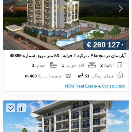
€ 260 127
آپارتمان در Alanya ، ترکیه 1 خوابه ، 53 متر مربع. شماره 48389
اتاقها:
2
اتاق خواب:
1
حمام:
1
2
فضای زندگی:
53 m
فاصله از دریا:
400 m
NSM Real Estate & Construction