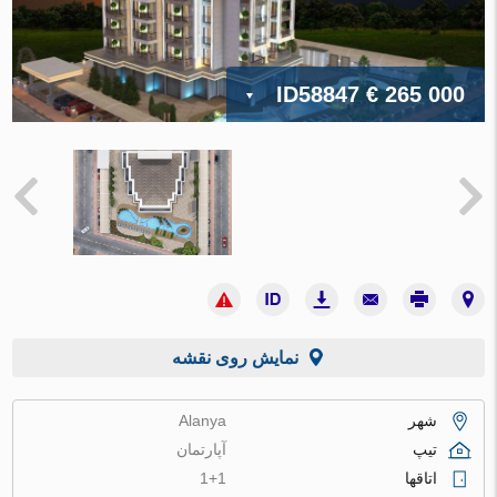
ID58847
€ 265 000
نمایش روی نقشه
شهر
Alanya
تیپ
آپارتمان
اتاقها
1+1