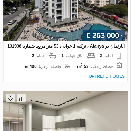
€ 263 000
آپارتمان در Alanya ، ترکیه 1 خوابه ، 53 متر مربع. شماره 131938
اتاقها:
2
اتاق خواب:
1
حمام:
2
2
فضای زندگی:
53 m
فاصله از دریا:
400 m
UPTREND HOMES