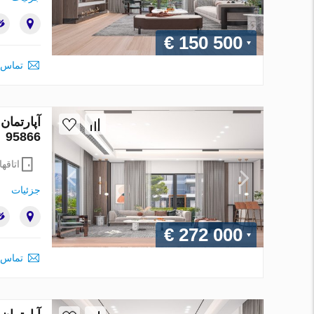
€ 150 500
تماس 
95866
اتاقها
جزئیات
€ 272 000
تماس 