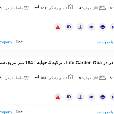
2
:
4
اتاق خواب:
3
فضای زندگی:
121 m
فاصله از دریا:
km
با فروشنده
Property
آپارتمان در در Life Garden Oba ، ترکیه 4 خوابه ، 184 
2
:
5
اتاق خواب:
4
فضای زندگی:
184 m
فاصله از دریا:
km
با فروشنده
Property