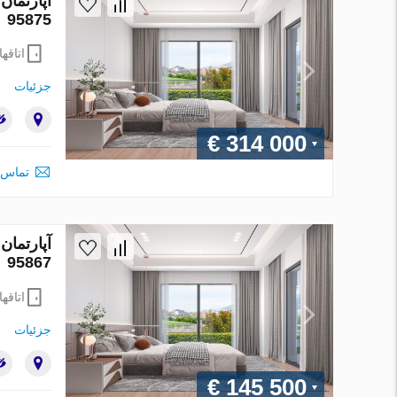
95875
اتاقها
جزئیات
€ 314 000
تماس 
95867
اتاقها
جزئیات
€ 145 500