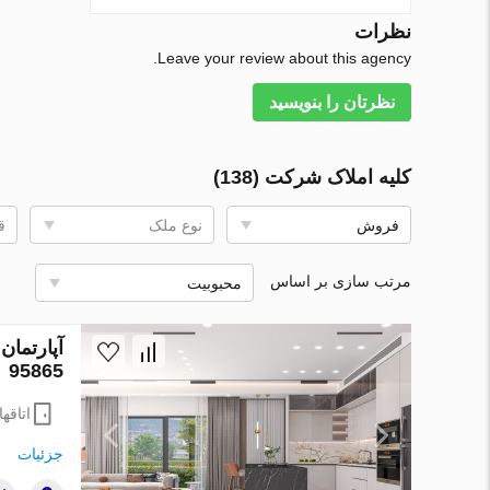
نظرات
Leave your review about this agency.
نظرتان را بنویسید
کلیه املاک شرکت (138)
فروش
نوع ملک
ق
مرتب سازی بر اساس
محبوبیت
95865
اتاقها
جزئیات