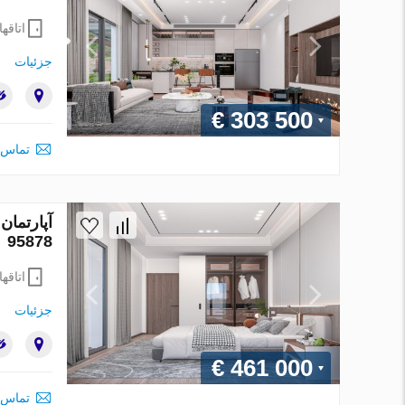
اتاقها
جزئیات
€ 303 500
تماس 
95878
اتاقها
جزئیات
€ 461 000
تماس 