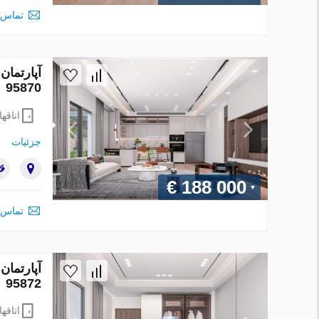
تماس 
95870
اتاقها
جزئیات
€ 188 000
تماس 
95872
اتاقها