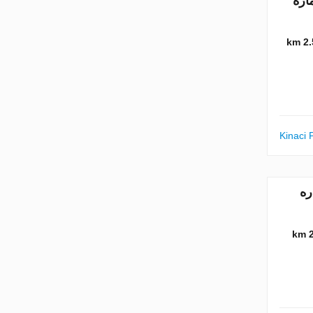
متر مربع. شماره
2.5 
Kinaci 
بع. شماره
2