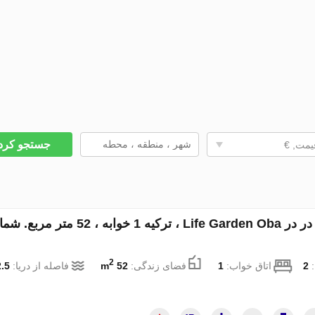
جستجو کر
یمت, €
آپارتمان در در Life Garden Oba ، ترکیه 1 خوابه ، 52 متر مر
2
:
2
اتاق خواب:
1
فضای زندگی:
52 m
فاصله از دریا:
.5 km