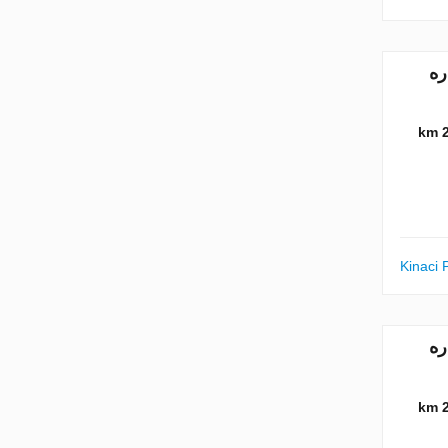
بع. شماره
2
Kinaci 
بع. شماره
2