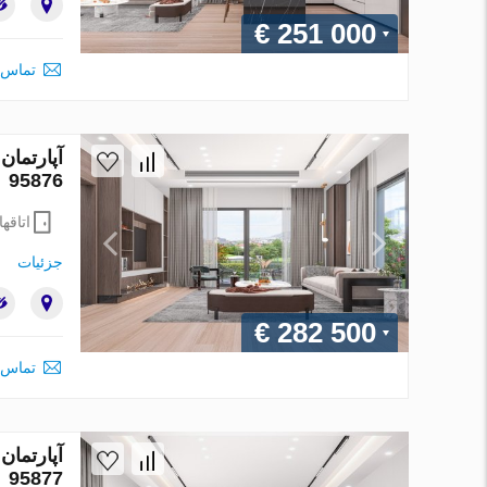
€ 251 000
تماس 
95876
اتاقها
جزئیات
€ 282 500
تماس 
95877