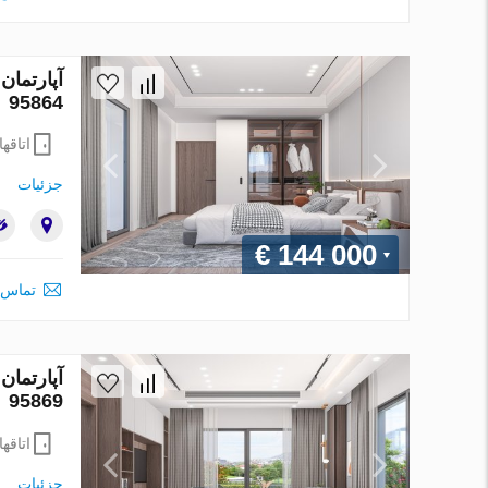
95864
اتاقها
جزئیات
€ 144 000
تماس 
95869
اتاقها
جزئیات