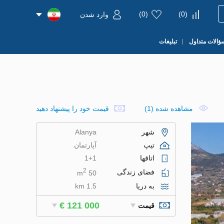
)
0
(
)
0
(
وارد شدن
ؤالات متداول
تبلیغات
مشاهده شده (1)
قیمت خود را پیشنهاد دهید
شهر
Alanya
تیپ
آپارتمان
اتاقها
1+1
2
فضای زندگی
50 m
به دریا
1.5 km
€ 121 000
قیمت