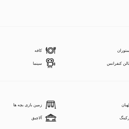
توران
کافه
لن کنفرانس
سینما
هبان
زمین بازی بچه ها
رکینگ
آلاچیق