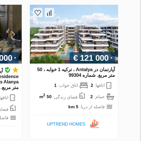
 000
€ 121 000
آپارتمان در Antalya ، ترکیه 1 خوابه ، 50
متر مربع. شماره 99304
esidence
اتاقها:
2
اتاق خواب:
1
متر مربع. شم
2
حمام:
2
فضای زندگی:
50 m
اتاقها
فاصله از دریا:
5 km
فضای
فاصله
UPTREND HOMES