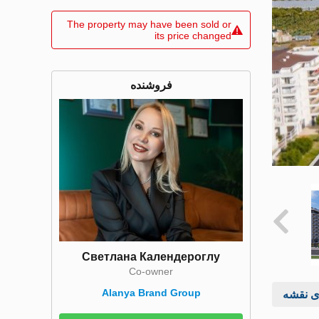
The property may have been sold or
its price changed
فروشنده
Светлана Календероглу
Co-owner
Alanya Brand Group
ی نقشه