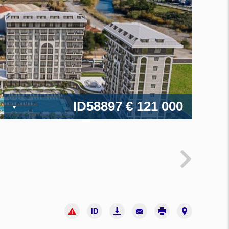
ID58897
€ 121 000