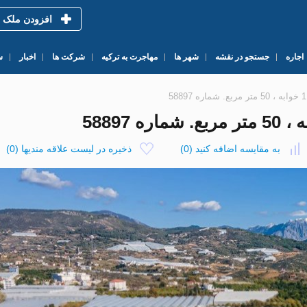
افزودن ملک
اجاره
جستجو در نقشه
شهر ها
مهاجرت به ترکیه
شرکت ها
اخبار
س
به مقایسه اضافه کنید
(
0
)
ذخیره در لیست علاقه مندیها
(
0
)