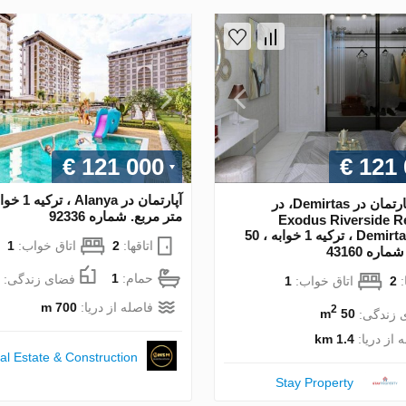
€ 121 000
€ 121
آپارتمان در Demirtas، در
متر مربع. شماره 92336
Exodus Riverside R
Demirtas Alanya ، ترکیه 1 خوابه ، 50
اتاقها:
2
اتاق خواب:
1
اره 43160
حمام:
1
فضای زندگی:
:
2
اتاق خواب:
1
فاصله از دریا:
700 m
2
 زندگی:
50 m
 از دریا:
1.4 km
l Estate & Construction
Stay Property