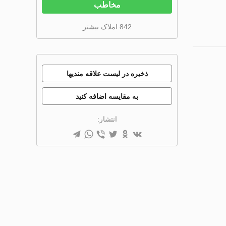
مخاطب
842 املاک بیشتر
ذخیره در لیست علاقه مندیها
به مقایسه اضافه کنید
انتشار: