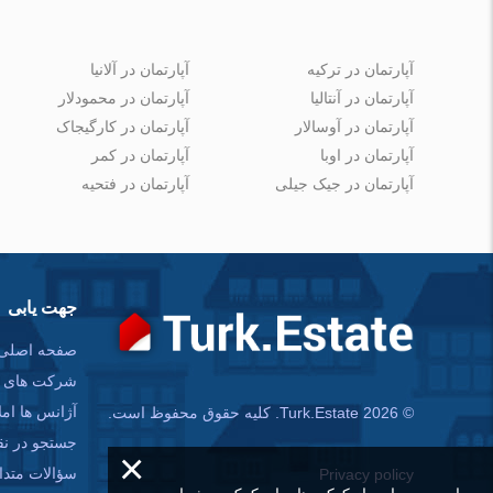
آپارتمان در ترکیه
آپارتمان در آلانیا
آپارتمان در آنتالیا
آپارتمان در محمودلار
آپارتمان در آوسالار
آپارتمان در کارگیجاک
آپارتمان در اوبا
آپارتمان در کمر
آپارتمان در جیک جیلی
آپارتمان در فتحیه
جهت یابی
صفحه اصلی
شرکت های س
آژانس ها امل
© Turk.Estate 2026. کلیه حقوق محفوظ است.
جستجو در ن
×
سؤالات متدا
Privacy policy