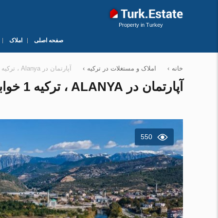
Property in Turkey
صفحه اصلی
املاک
خانه
›
املاک و مستغلات در ترکیه
›
آپارتمان در Alanya ، ترکیه 1 خوابه ، 50 متر مربع. شماره 58897
آپارتمان در ALANYA ، ترکیه 1 خوابه ، 50 متر مربع. شماره 58897
550