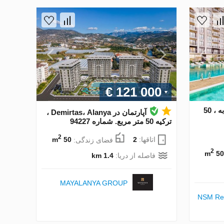
€ 121 000
آپارتمان در Alanya ، ترکیه 1 خوابه ، 50
آپارتمان در Demirtas، Alanya ،
ترکیه 50 متر مربع. شماره 94227
2
اتاقها:
2
فضای زندگی:
50 m
2
50 m
فاصله از دریا:
1.4 km
MAYALANYA GROUP
NSM Rea