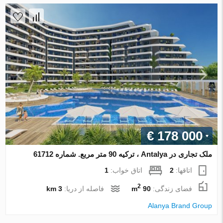
€ 178 000
ملک تجاری در Antalya ، ترکیه 90 متر مربع. شماره 61712
اتاقها:
2
اتاق خواب:
1
2
فضای زندگی:
90 m
فاصله از دریا:
3 km
Alanya Brand Group