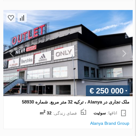
€ 250 000
ملک تجاری در Alanya ، ترکیه 32 متر مربع. شماره 58930
2
اتاقها:
سوئیت
فضای زندگی:
32 m
Alanya Brand Group