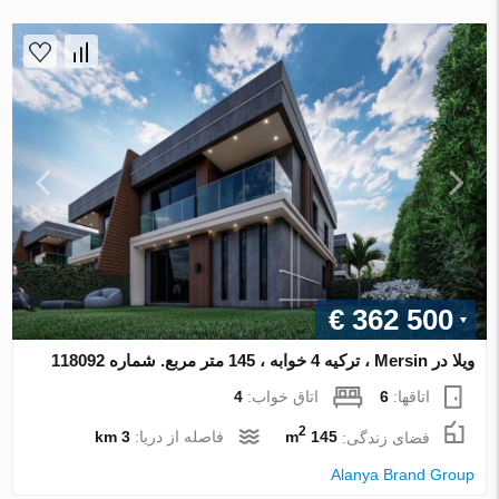
€ 362 500
ویلا در Mersin ، ترکیه 4 خوابه ، 145 متر مربع. شماره 118092
اتاقها:
6
اتاق خواب:
4
2
فضای زندگی:
145 m
فاصله از دریا:
3 km
Alanya Brand Group