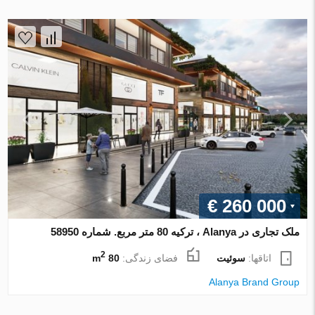
€ 260 000
ملک تجاری در Alanya ، ترکیه 80 متر مربع. شماره 58950
2
اتاقها:
سوئیت
فضای زندگی:
80 m
Alanya Brand Group