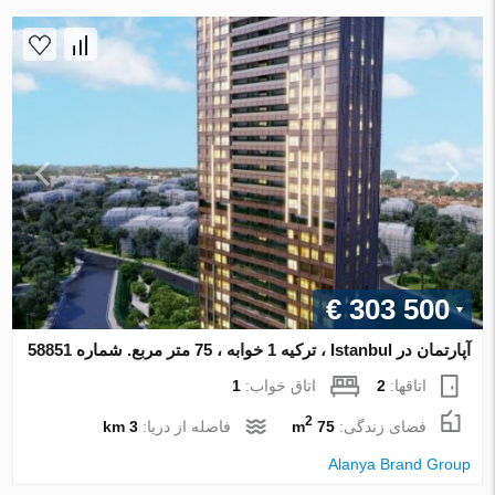
€ 303 500
آپارتمان در Istanbul ، ترکیه 1 خوابه ، 75 متر مربع. شماره 58851
اتاقها:
2
اتاق خواب:
1
2
فضای زندگی:
75 m
فاصله از دریا:
3 km
Alanya Brand Group