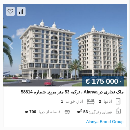
€ 175 000
ملک تجاری در Alanya ، ترکیه 53 متر مربع. شماره 58814
اتاقها:
2
اتاق خواب:
1
2
فضای زندگی:
53 m
فاصله از دریا:
700 m
Alanya Brand Group