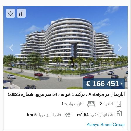
€ 166 451
آپارتمان در Antalya ، ترکیه 1 خوابه ، 54 متر مربع. شماره 58825
اتاقها:
2
اتاق خواب:
1
2
فضای زندگی:
54 m
فاصله از دریا:
5 km
Alanya Brand Group