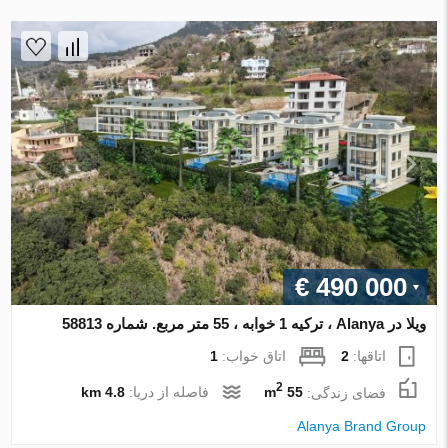
€ 490 000
ویلا در Alanya ، ترکیه 1 خوابه ، 55 متر مربع. شماره 58813
اتاقها:
2
اتاق خواب:
1
2
فضای زندگی:
55 m
فاصله از دریا:
4.8 km
Alanya Brand Group