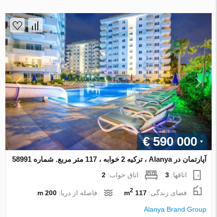
€ 590 000
آپارتمان در Alanya ، ترکیه 2 خوابه ، 117 متر مربع. شماره 58991
اتاقها:
3
اتاق خواب:
2
2
فضای زندگی:
117 m
فاصله از دریا:
200 m
Alanya Brand Group