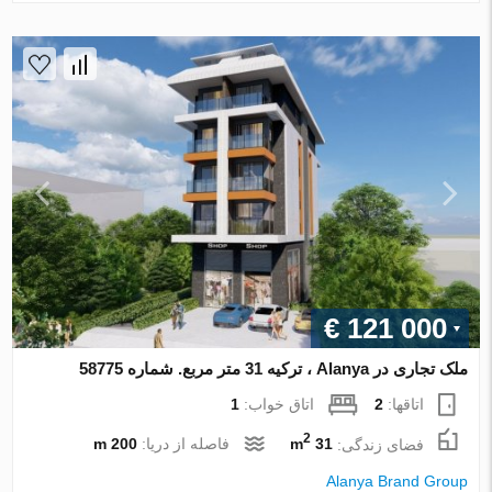
€ 121 000
ملک تجاری در Alanya ، ترکیه 31 متر مربع. شماره 58775
اتاقها:
2
اتاق خواب:
1
2
فضای زندگی:
31 m
فاصله از دریا:
200 m
Alanya Brand Group