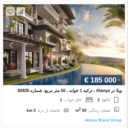
€ 185 000
ویلا در Alanya ، ترکیه 1 خوابه ، 50 متر مربع. شماره 82835
اتاقها:
2
اتاق خواب:
1
2
فضای زندگی:
50 m
فاصله از دریا:
3 km
Alanya Brand Group