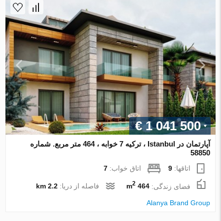
€ 1 041 500
آپارتمان در Istanbul ، ترکیه 7 خوابه ، 464 متر مربع. شماره
58850
اتاقها:
9
اتاق خواب:
7
2
فضای زندگی:
464 m
فاصله از دریا:
2.2 km
Alanya Brand Group