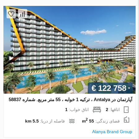
€ 122 758
آپارتمان در Antalya ، ترکیه 1 خوابه ، 55 متر مربع. شماره 58837
اتاقها:
2
اتاق خواب:
1
2
فضای زندگی:
55 m
فاصله از دریا:
5.5 km
Alanya Brand Group