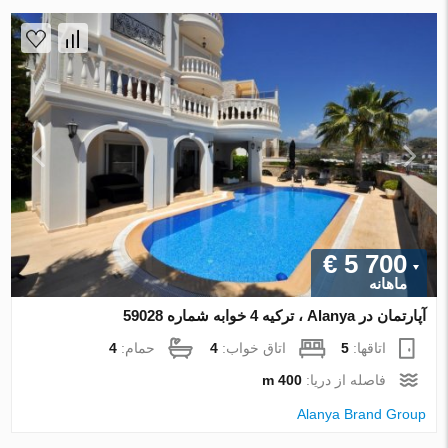
€ 5 700
ماهانه
آپارتمان در Alanya ، ترکیه 4 خوابه شماره 59028
اتاقها:
5
اتاق خواب:
4
حمام:
4
فاصله از دریا:
400 m
Alanya Brand Group