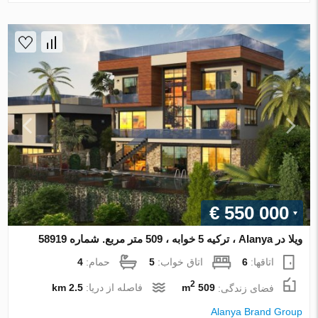
€ 550 000
ویلا در Alanya ، ترکیه 5 خوابه ، 509 متر مربع. شماره 58919
اتاقها:
6
اتاق خواب:
5
حمام:
4
2
فضای زندگی:
509 m
فاصله از دریا:
2.5 km
Alanya Brand Group