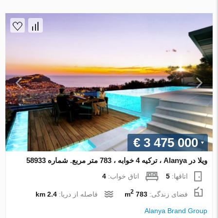
€ 3 475 000
ویلا در Alanya ، ترکیه 4 خوابه ، 783 متر مربع. شماره 58933
اتاقها:
5
اتاق خواب:
4
2
فضای زندگی:
783 m
فاصله از دریا:
2.4 km
Alanya Brand Group