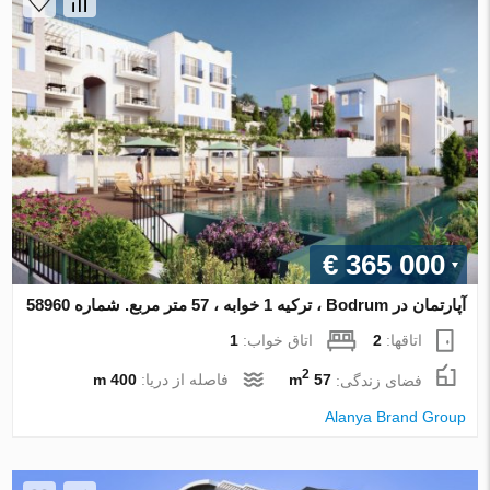
€ 365 000
آپارتمان در Bodrum ، ترکیه 1 خوابه ، 57 متر مربع. شماره 58960
اتاقها:
2
اتاق خواب:
1
2
فضای زندگی:
57 m
فاصله از دریا:
400 m
Alanya Brand Group