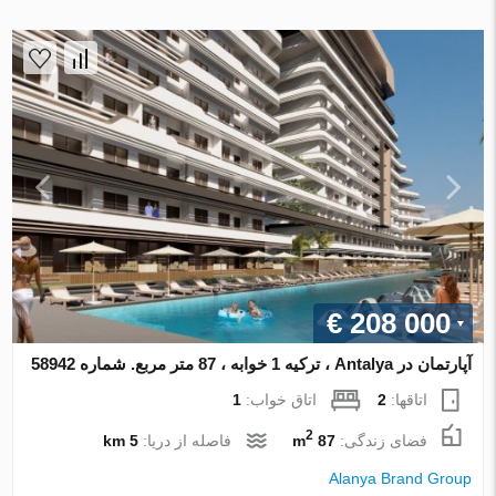
€ 208 000
آپارتمان در Antalya ، ترکیه 1 خوابه ، 87 متر مربع. شماره 58942
اتاقها:
2
اتاق خواب:
1
2
فضای زندگی:
87 m
فاصله از دریا:
5 km
Alanya Brand Group