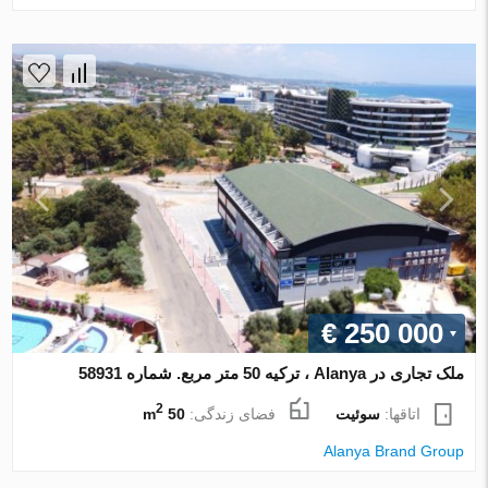
€ 250 000
ملک تجاری در Alanya ، ترکیه 50 متر مربع. شماره 58931
2
اتاقها:
سوئیت
فضای زندگی:
50 m
Alanya Brand Group