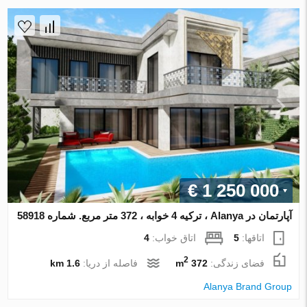
€ 1 250 000
آپارتمان در Alanya ، ترکیه 4 خوابه ، 372 متر مربع. شماره 58918
اتاقها:
5
اتاق خواب:
4
2
فضای زندگی:
372 m
فاصله از دریا:
1.6 km
Alanya Brand Group