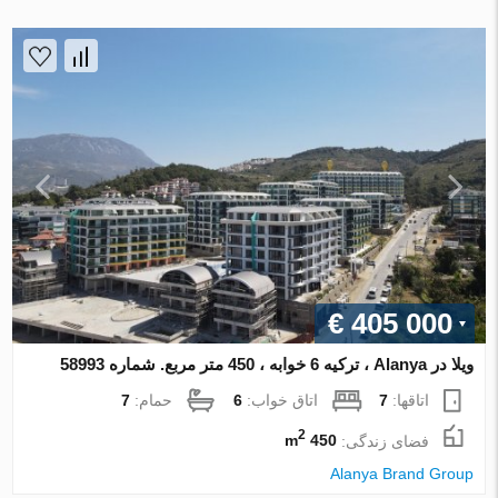
€ 405 000
ویلا در Alanya ، ترکیه 6 خوابه ، 450 متر مربع. شماره 58993
اتاقها:
7
اتاق خواب:
6
حمام:
7
2
فضای زندگی:
450 m
Alanya Brand Group