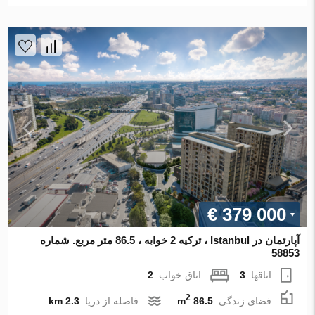
€ 379 000
آپارتمان در Istanbul ، ترکیه 2 خوابه ، 86.5 متر مربع. شماره
58853
اتاقها:
3
اتاق خواب:
2
2
فضای زندگی:
86.5 m
فاصله از دریا:
2.3 km