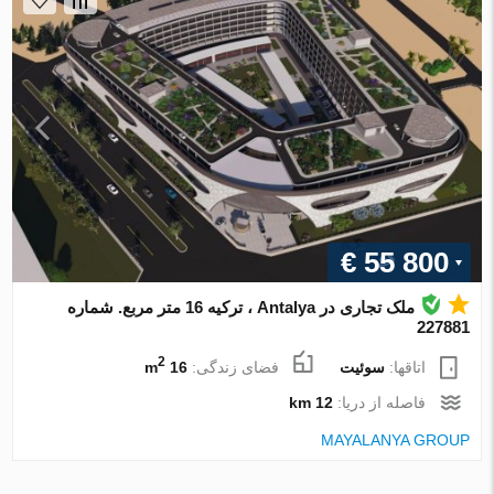
€ 55 800
ملک تجاری در Antalya ، ترکیه 16 متر مربع. شماره
227881
2
اتاقها:
سوئیت
فضای زندگی:
16 m
فاصله از دریا:
12 km
MAYALANYA GROUP