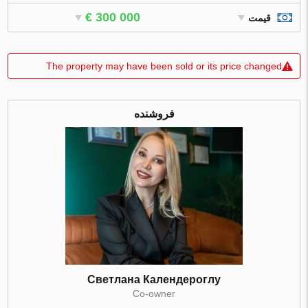
€ 300 000
قیمت
The property may have been sold or its price changed
فروشنده
Светлана Календероглу
Co-owner