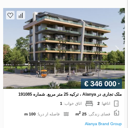
€ 346 000
ملک تجاری در Alanya ، ترکیه 25 متر مربع. شماره 191085
اتاقها:
2
اتاق خواب:
1
2
فضای زندگی:
25 m
فاصله از دریا:
100 m
Alanya Brand Group