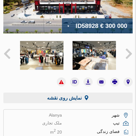
ID58928
€ 300 000
نمایش روی نقشه
شهر
Alanya
تیپ
ملک تجاری
2
فضای زندگی
20 m