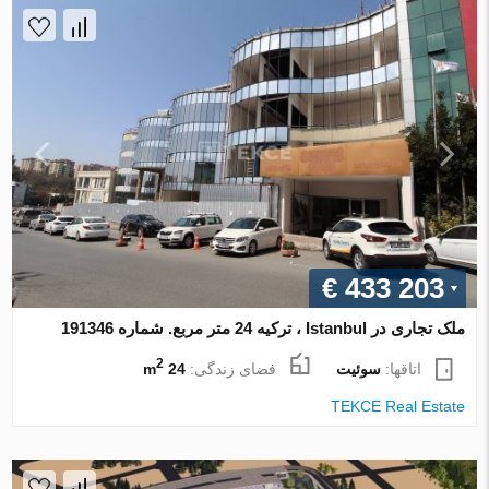
€ 433 203
ملک تجاری در Istanbul ، ترکیه 24 متر مربع. شماره 191346
2
اتاقها:
سوئیت
فضای زندگی:
24 m
TEKCE Real Estate