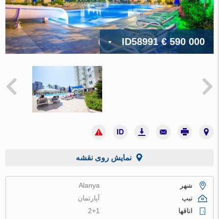
ID58991
€ 590 000
نمایش روی نقشه
شهر
Alanya
تیپ
آپارتمان
اتاقها
2+1