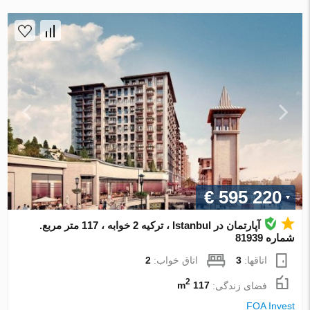
€ 595 220
آپارتمان در Istanbul ، ترکیه 2 خوابه ، 117 متر مربع.
شماره 81939
اتاقها:
3
اتاق خواب:
2
2
فضای زندگی:
117 m
FOA Invest