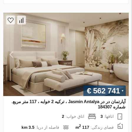
€ 562 741
آپارتمان در در Jasmin Antalya ، ترکیه 2 خوابه ، 117 متر مربع.
شماره 184307
اتاقها:
3
اتاق خواب:
2
2
فضای زندگی:
117 m
فاصله از دریا:
3.5 km