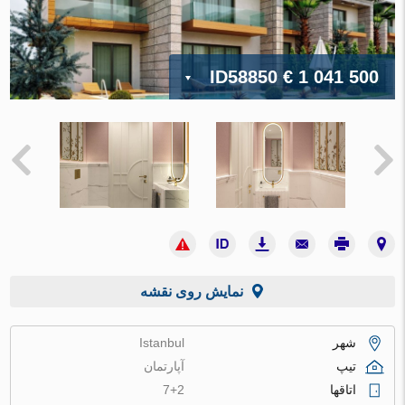
ID58850
€ 1 041 500
نمایش روی نقشه
شهر
Istanbul
تیپ
آپارتمان
اتاقها
7+2