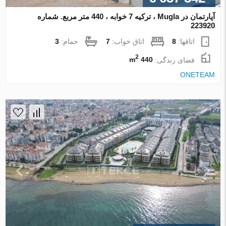
آپارتمان در Mugla ، ترکیه 7 خوابه ، 440 متر مربع. شماره
223920
اتاقها:
8
اتاق خواب:
7
حمام:
3
2
فضای زندگی:
440 m
ONETEAM