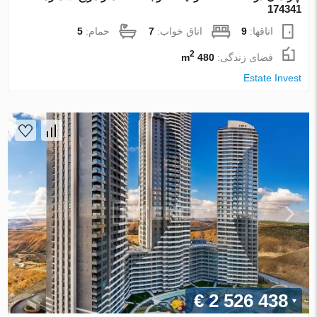
174341
اتاقها:
9
اتاق خواب:
7
حمام:
5
2
فضای زندگی:
480 m
Estate Invest
€ 2 526 438