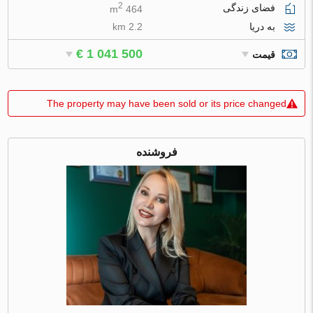
2
فضای زندگی
464 m
به دریا
2.2 km
€ 1 041 500
قیمت
The property may have been sold or its price changed
فروشنده