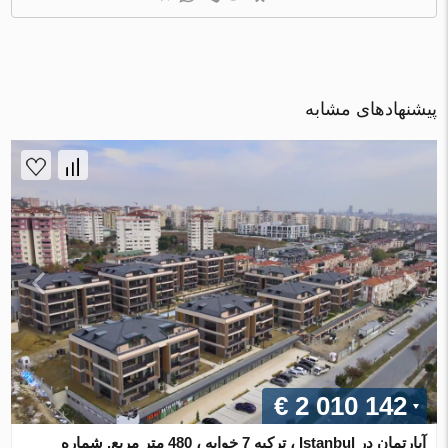
پیشنهادهای مشابه
€ 2 010 142
آپارتمان در Istanbul ، ترکیه 7 خوابه ، 480 متر مربع. شماره