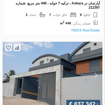
آپارتمان در Ankara ، ترکیه 7 خوابه ، 448 متر مربع. شماره
212397
اتاقها:
8
اتاق خواب:
7
حمام:
3
2
فضای زندگی:
448 m
TEKCE Real Estate
€ 637 342