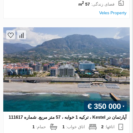
2
فضای زندگی:
57 m
Veles Property
€ 350 000
آپارتمان در Kestel ، ترکیه 1 خوابه ، 57 متر مربع. شماره 111617
اتاقها:
2
اتاق خواب:
1
حمام:
1