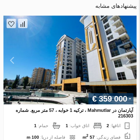
پیشنهادهای مشابه
€ 359 000
آپارتمان در Mahmutlar ، ترکیه 1 خوابه ، 57 متر مربع. شماره
216303
اتاقها:
2
اتاق خواب:
1
حمام:
1
2
فضای زندگی:
57 m
فاصله از دریا:
100 m