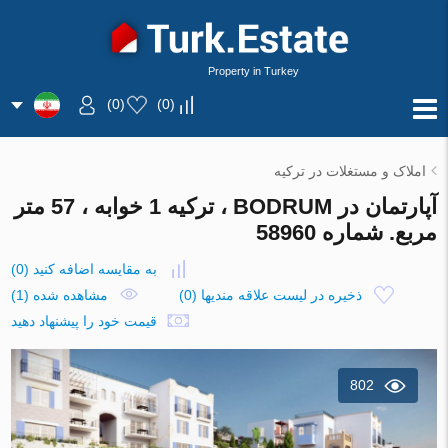
Property in Turkey
)
0
(
)
0
(
املاک و مستغلات در ترکیه
آپارتمان در BODRUM ، ترکیه 1 خوابه ، 57 متر
مربع. شماره 58960
به مقایسه اضافه کنید
(
0
)
ذخیره در لیست علاقه مندیها
(
0
)
مشاهده شده (1)
قیمت خود را پیشنهاد دهید
802