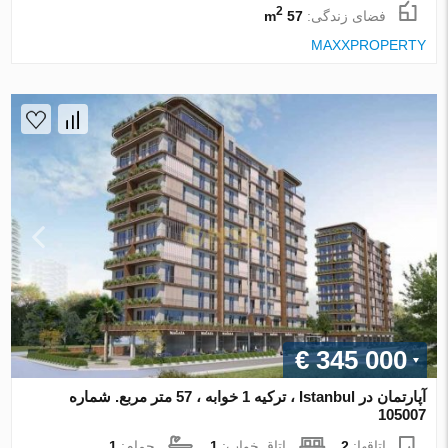
2
فضای زندگی:
57 m
MAXXPROPERTY
€ 345 000
آپارتمان در Istanbul ، ترکیه 1 خوابه ، 57 متر مربع. شماره
105007
اتاقها:
2
اتاق خواب:
1
حمام:
1