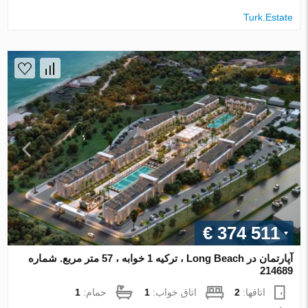
Turk.Estate
€ 374 511
آپارتمان در Long Beach ، ترکیه 1 خوابه ، 57 متر مربع. شماره
214689
اتاقها:
2
اتاق خواب:
1
حمام:
1