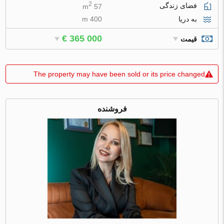
2
فضای زندگی
57 m
به دریا
400 m
€ 365 000
قیمت
The property may have been sold or its price changed
فروشنده