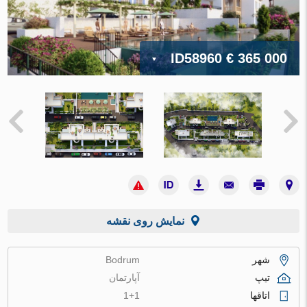
ID58960
€ 365 000
نمایش روی نقشه
شهر
Bodrum
تیپ
آپارتمان
اتاقها
1+1