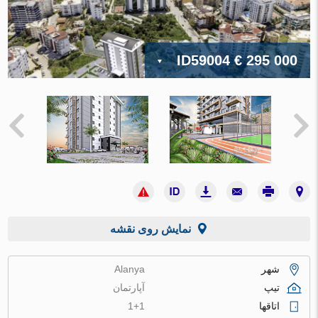
ID59004
€ 295 000
نمایش روی نقشه
شهر
Alanya
تیپ
آپارتمان
اتاقها
1+1