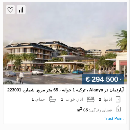
€ 294 500
آپارتمان در Alanya ، ترکیه 1 خوابه ، 65 متر مربع. شماره 223001
اتاقها:
2
اتاق خواب:
1
حمام:
1
2
فضای زندگی:
65 m
Trust Point