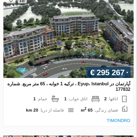
€ 295 267
آپارتمان در Eyup، Istanbul ، ترکیه 1 خوابه ، 65 متر مربع. شماره
177832
اتاقها:
2
اتاق خواب:
1
حمام:
1
2
فضای زندگی:
65 m
فاصله از دریا:
20 km
TIMONDRO