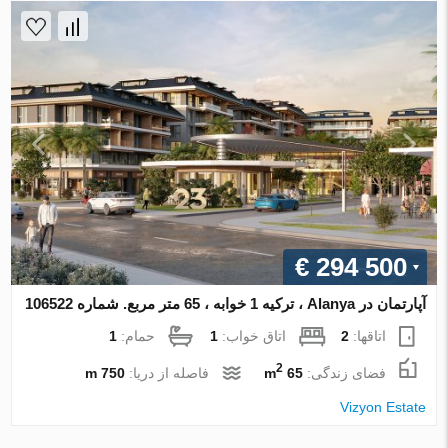
€ 294 500
آپارتمان در Alanya ، ترکیه 1 خوابه ، 65 متر مربع. شماره 106522
اتاقها:
2
اتاق خواب:
1
حمام:
1
2
فضای زندگی:
65 m
فاصله از دریا:
750 m
Vizyon Estate