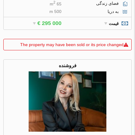
2
فضای زندگی
65 m
به دریا
500 m
€ 295 000
قیمت
The property may have been sold or its price changed
فروشنده