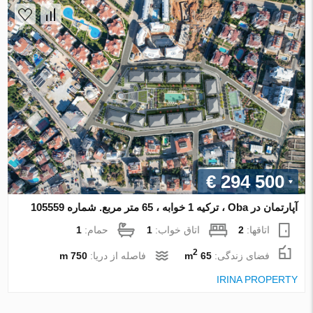
€ 294 500
آپارتمان در Oba ، ترکیه 1 خوابه ، 65 متر مربع. شماره 105559
اتاقها:
2
اتاق خواب:
1
حمام:
1
2
فضای زندگی:
65 m
فاصله از دریا:
750 m
IRINA PROPERTY