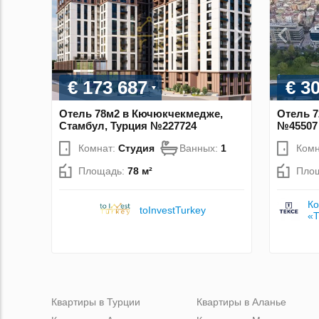
€ 173 687
€ 3
Отель 78м2 в Кючюкчекмедже,
Отель 7
Стамбул, Турция №227724
№45507
Комнат:
Студия
Ванных:
1
Комн
Площадь:
78 м²
Пло
Ко
toInvestTurkey
«
Квартиры в Турции
Квартиры в Аланье