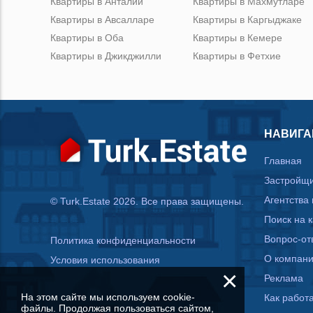
Квартиры в Анталии
Квартиры в Махмутларе
Квартиры в Авсалларе
Квартиры в Каргыджаке
Квартиры в Оба
Квартиры в Кемере
Квартиры в Джикджилли
Квартиры в Фетхие
НАВИГА
Главная
Застройщ
Агентства
© Turk.Estate 2026. Все права защищены.
Поиск на 
Вопрос-от
Политика конфиденциальности
О компан
Условия использования
×
Реклама
На этом сайте мы используем cookie-
Как работа
файлы. Продолжая пользоваться сайтом,