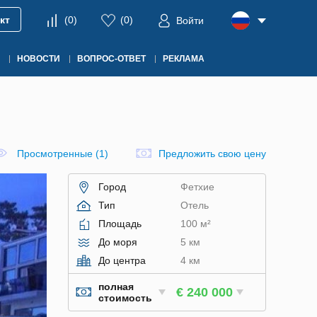
кт
(
0
)
(
0
)
Войти
НОВОСТИ
ВОПРОС-ОТВЕТ
РЕКЛАМА
Просмотренные (1)
Предложить свою цену
Город
Фетхие
Тип
Отель
Площадь
100 м²
До моря
5 км
До центра
4 км
полная
€ 240 000
стоимость