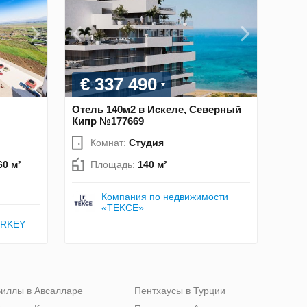
€ 337 490
Отель 140м2 в Искеле, Северный
Кипр №177669
Комнат:
Студия
60 м²
Площадь:
140 м²
Компания по недвижимости
«TEKCE»
URKEY
иллы в Авсалларе
Пентхаусы в Турции