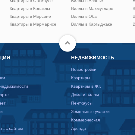
Квартиры в Стамбуле
Виллы в Аланье
В
Квартиры в Конаклы
Виллы в Махмутларе
В
Квартиры в Мерсине
Виллы в Оба
В
Квартиры в Мармарисе
Виллы в Каргыджаке
В
ЦИЯ
НЕДВИЖИМОСТЬ
Новостройки
ики
Квартиры
 недвижимости
Квартиры в ЖК
карте
Дома и виллы
вет
Пентхаусы
ии
Земельные участки
Коммерческая
ть с сайтом
Аренда