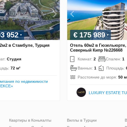
03 952
€ 175 989
2м2 в Стамбуле, Турция
Отель 60м2 в Гюзельюрте,
Северный Кипр №226668
ат:
Студия
Комнат:
2
Спален:
1
щадь:
72 м²
Ванных:
1
Площадь:
Расстояние до моря:
50 м
мпания по недвижимости
TEKCE»
LUXURY ESTATE T
Квартиры в Коньяалты
Виллы в Турции
В