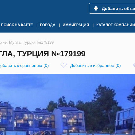
Добавить объе
ПОИСК НА КАРТЕ
ГОРОДА
ИММИГРАЦИЯ
КАТАЛОГ КОМПАНИЙ
тхие, Мугла, Турция №179199
ГЛА, ТУРЦИЯ №179199
обавить к сравнению
(
0
)
Добавить в избранное
(
0
)