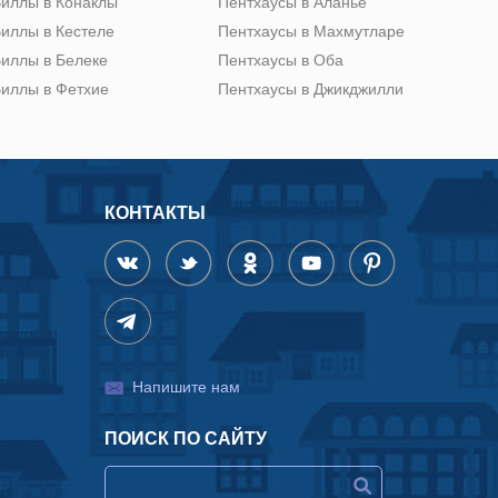
иллы в Конаклы
Пентхаусы в Аланье
иллы в Кестеле
Пентхаусы в Махмутларе
иллы в Белеке
Пентхаусы в Оба
иллы в Фетхие
Пентхаусы в Джикджилли
КОНТАКТЫ
Напишите нам
ПОИСК ПО САЙТУ