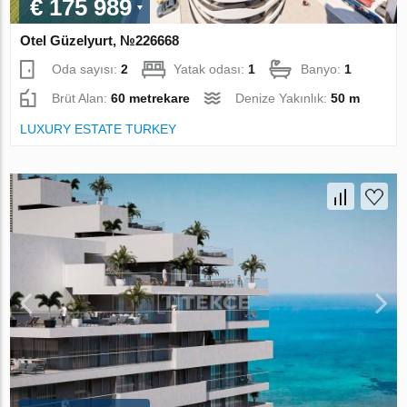
€ 175 989
Otel Güzelyurt, №226668
Oda sayısı:
2
Yatak odası:
1
Banyo:
1
Brüt Alan:
60 metrekare
Denize Yakınlık:
50 m
LUXURY ESTATE TURKEY