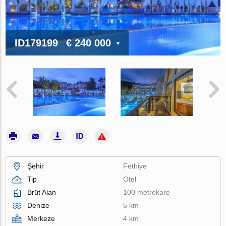
ID179199
€ 240 000
Şehir
Fethiye
Tip
Otel
Brüt Alan
100 metrekare
Denize
5 km
Merkeze
4 km