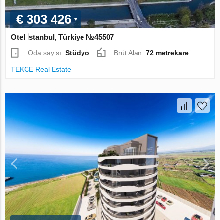
€ 303 426
Otel İstanbul, Türkiye №45507
Oda sayısı:
Stüdyo
Brüt Alan:
72 metrekare
TEKCE Real Estate