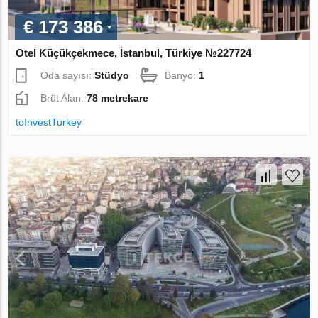
€ 173 386
Otel Küçükçekmece, İstanbul, Türkiye №227724
Oda sayısı:
Stüdyo
Banyo:
1
Brüt Alan:
78 metrekare
toInvestTurkey