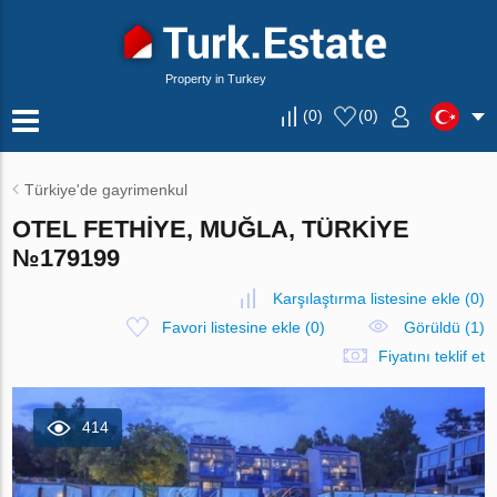
Property in Turkey
(
0
)
(
0
)
Türkiye'de gayrimenkul
OTEL FETHIYE, MUĞLA, TÜRKIYE
№179199
Karşılaştırma listesine ekle
(
0
)
Favori listesine ekle
(
0
)
Görüldü (1)
Fiyatını teklif et
414