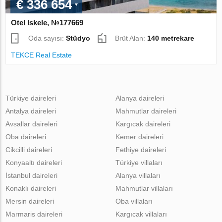
€ 336 654
Otel Iskele, №177669
Oda sayısı:
Stüdyo
Brüt Alan:
140 metrekare
TEKCE Real Estate
Türkiye daireleri
Alanya daireleri
Antalya daireleri
Mahmutlar daireleri
Avsallar daireleri
Kargıcak daireleri
Oba daireleri
Kemer daireleri
Cikcilli daireleri
Fethiye daireleri
Konyaaltı daireleri
Türkiye villaları
İstanbul daireleri
Alanya villaları
Konaklı daireleri
Mahmutlar villaları
Mersin daireleri
Oba villaları
Marmaris daireleri
Kargıcak villaları