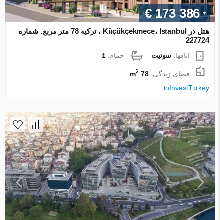
€ 173 386
هتل در Küçükçekmece، Istanbul ، ترکیه 78 متر مربع. شماره
227724
اتاقها:
سوئیت
حمام:
1
2
فضای زندگی:
78 m
toInvestTurkey