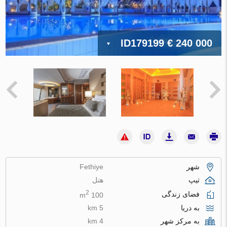
ID179199
€ 240 000
شهر
Fethiye
تیپ
هتل
2
فضای زندگی
100 m
به دریا
5 km
به مرکز شهر
4 km