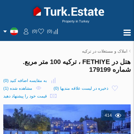
Property in Turkey
)
0
(
)
0
(
املاک و مستغلات در ترکیه
هتل در FETHIYE ، ترکیه 100 متر مربع.
شماره 179199
به مقایسه اضافه کنید
(
0
)
ذخیره در لیست علاقه مندیها
(
0
)
مشاهده شده (1)
قیمت خود را پیشنهاد دهید
414