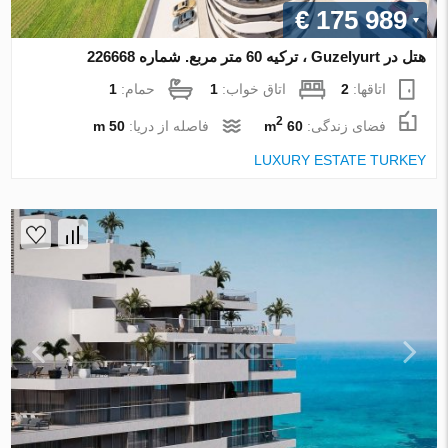
€ 175 989
هتل در Guzelyurt ، ترکیه 60 متر مربع. شماره 226668
اتاقها:
2
اتاق خواب:
1
حمام:
1
2
فضای زندگی:
60 m
فاصله از دریا:
50 m
LUXURY ESTATE TURKEY