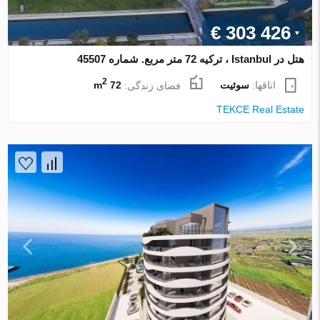
€ 303 426
هتل در Istanbul ، ترکیه 72 متر مربع. شماره 45507
2
اتاقها:
سوئیت
فضای زندگی:
72 m
TEKCE Real Estate