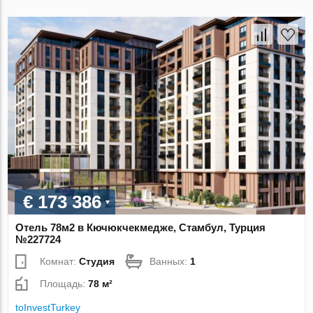
€ 173 386
Отель 78м2 в Кючюкчекмедже, Стамбул, Турция
№227724
Комнат:
Студия
Ванных:
1
Площадь:
78 м²
toInvestTurkey