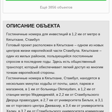
Ещё 3856 объектов
ОПИСАНИЕ ОБЪЕКТА
Гостиничные номера для инвестиций в 1,2 км от метро в
Кягытхане, Стамбул
Готовый проект расположен в Кягытхане – одном из новых
центров жизни европейской части Стамбула. Кягытхане –
один из жилых районов, пользующийся постоянным
спросом в последние годы. Здесь есть общественный
транспорт, который обеспечивает легкий доступ ко многим
точкам европейской стороны.
Гостиничные номера в Кягытхане, Стамбул, находятся в
нескольких минутах ходьбы от почты, школ, парков и
магазинов, в 1 км от больницы Okmeydanı, в 1,2 км от
станции метро Меджидиекёй, в 2,2 км от Стамбульского
Дворца правосудия, в 2,7 км от университета Бильги, в 3,1
км от торгового центра Джевахир, в 3,4 км от университета
Халич, в 3,7 км от Стамбульского университета коммерции,