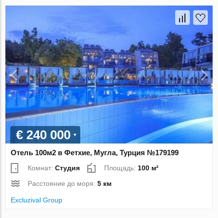
€ 240 000
Отель 100м2 в Фетхие, Мугла, Турция №179199
Комнат:
Студия
Площадь:
100 м²
Расстояние до моря:
5 км
Excluzival Group