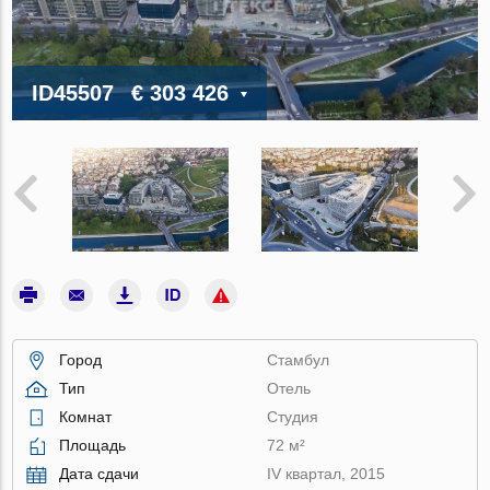
ID45507
€ 303 426
Город
Стамбул
Тип
Отель
Комнат
Студия
Площадь
72 м²
Дата сдачи
IV квартал, 2015