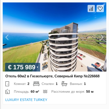
€ 175 989
Отель 60м2 в Гюзельюрте, Северный Кипр №226668
Комнат:
2
Спален:
1
Ванных:
1
Площадь:
60 м²
Расстояние до моря:
50 м
LUXURY ESTATE TURKEY