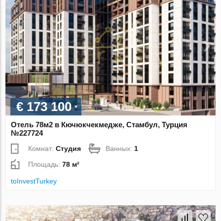
€ 173 100
Отель 78м2 в Кючюкчекмедже, Стамбул, Турция
№227724
Комнат:
Студия
Ванных:
1
Площадь:
78 м²
toInvestTurkey