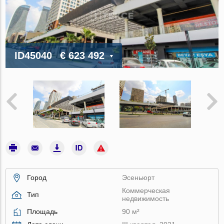
ID45040
€ 623 492
Город
Эсеньюрт
Коммерческая
Тип
недвижимость
Площадь
90 м²